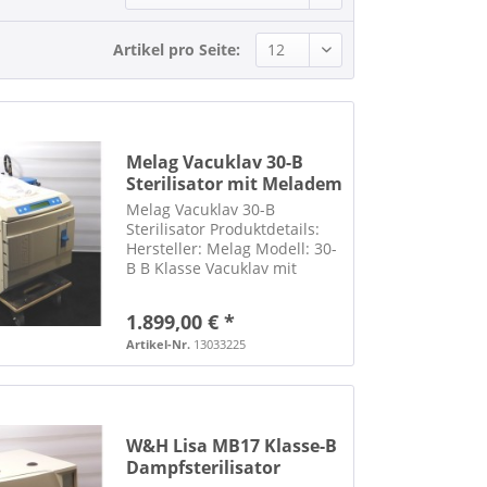
Artikel pro Seite:
Melag Vacuklav 30-B
Sterilisator mit Meladem
37
Melag Vacuklav 30-B
Sterilisator Produktdetails:
Hersteller: Melag Modell: 30-
B B Klasse Vacuklav mit
Bedienungsanleitung mit
Melaflash und passender CF-
1.899,00 € *
Speicherkarte (4GB) inkl.
Meladem 37 zur Sterilisation
Artikel-Nr.
13033225
von verpackten und...
W&H Lisa MB17 Klasse-B
Dampfsterilisator