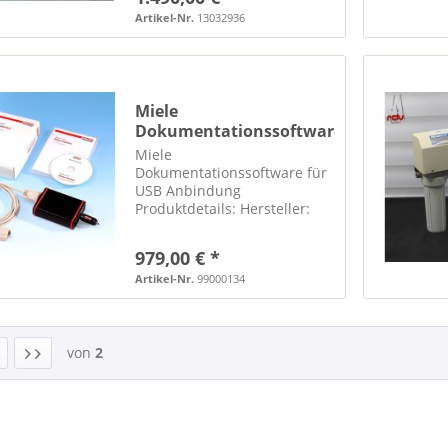
56x48x42 cm Gesamtgewicht:
55 kg Traygestell eingebauter
Artikel-Nr.
13032936
Drucker Druckertyp: EPC-
1100 serielle...
Miele
Dokumentationssoftware
für USB Anbindung
Miele
Dokumentationssoftware für
USB Anbindung
Produktdetails: Hersteller:
Miele
Dokumentationssoftware für
979,00 € *
USB Anbindung
Prozessdokumentation für
Artikel-Nr.
99000134
Datenübertragung per USB-
Stick Leistungsumfang:
Komplettpaket für 1 Gerät
von
2
Software und CD...