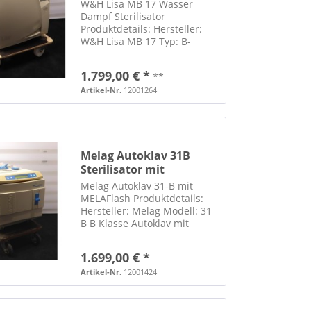
W&H Lisa MB 17 Wasser
Dampf Sterilisator
Produktdetails: Hersteller:
W&H Lisa MB 17 Typ: B-
Klasse Sterilisator inkl.
Traygestell, Trayheber,
1.799,00 € *
**
Ablassschlauch und 5 Trays
mit Netzteil mit serieller
Artikel-Nr.
12001264
Schnittstelle an der Rückseite
inkl....
Melag Autoklav 31B
Sterilisator mit
MELAflash
Melag Autoklav 31-B mit
MELAFlash Produktdetails:
Hersteller: Melag Modell: 31
B B Klasse Autoklav mit
Bedienungsanleitung mit
Melaflash ohne CF- Card
1.699,00 € *
Printer Melaflash
Seriennummer: PK11351B
Artikel-Nr.
12001424
inkl. Netzteil und
Netzwerkkabel zur...