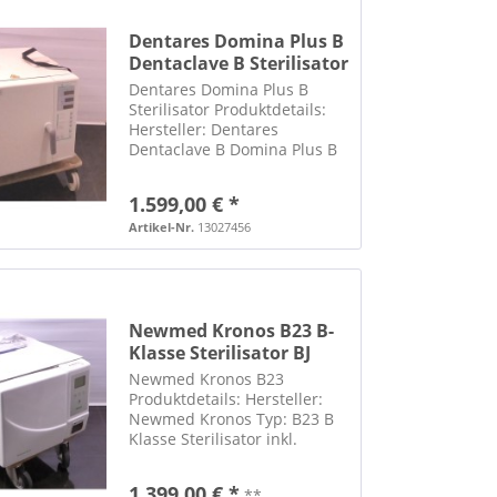
Dentares Domina Plus B
Dentaclave B Sterilisator
Dentares Domina Plus B
Sterilisator Produktdetails:
Hersteller: Dentares
Dentaclave B Domina Plus B
Autoklav Druckeranschluss
ist vorhanden inkl.
1.599,00 € *
Traygestell und 3
perforierten Trays in 2
Artikel-Nr.
13027456
Größen OHNE
Bedienungsanleitung Maße:
ca. LxBxH...
Newmed Kronos B23 B-
Klasse Sterilisator BJ
2009
Newmed Kronos B23
Produktdetails: Hersteller:
Newmed Kronos Typ: B23 B
Klasse Sterilisator inkl.
Traygestell und 4 gelochten
Trays für massive
1.399,00 € *
**