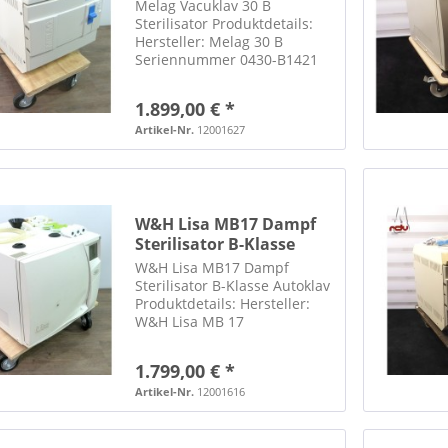
2004
Melag Vacuklav 30 B
Sterilisator Produktdetails:
Hersteller: Melag 30 B
Seriennummer 0430-B1421
Baujahr 2004 Kesselinhalt 17
L 144 C mit
1.899,00 € *
Bedienungsanleitung mit
Melaflash und passender CF-
Artikel-Nr.
12001627
Speicherkarte inkl. Meladem
37 inkl. 3 Trays 1...
W&H Lisa MB17 Dampf
Sterilisator B-Klasse
Autoklav
W&H Lisa MB17 Dampf
Sterilisator B-Klasse Autoklav
Produktdetails: Hersteller:
W&H Lisa MB 17
Seriennummer: 06-2130 B-
Klasse Sterilisator inkl.
1.799,00 € *
Trayheber inkl. Traygestell/
Trays inkl. Netzstecker 3x
Artikel-Nr.
12001616
Dokurollen inkl.
Abwasserschlauch...