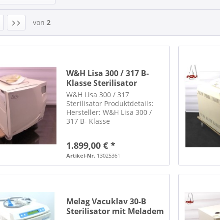
von
2
W&H Lisa 300 / 317 B-
Klasse Sterilisator
W&H Lisa 300 / 317
Sterilisator Produktdetails:
Hersteller: W&H Lisa 300 /
317 B- Klasse
Dampfsterilisator inkl.
Traygestell, Trayheber,
1.899,00 € *
Ablassschlauch und 4 Trays
mit serieller Schnittstelle an
Artikel-Nr.
13025361
der Rückseite es sind
Gebrauchsspuren und...
Melag Vacuklav 30-B
Sterilisator mit Meladem