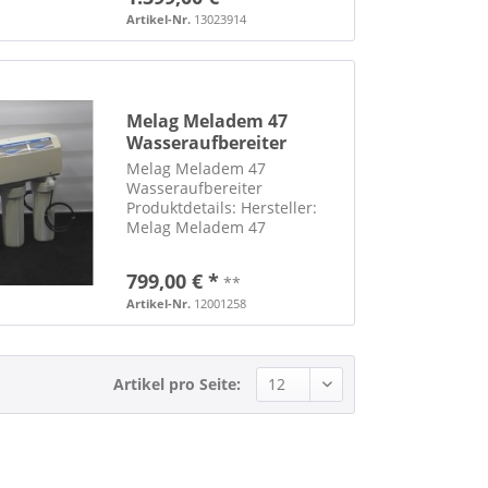
Instrumente sowie auch
Hohlkörper
Artikel-Nr.
13023914
mikroprozessorgesteuerter
Sterilisationsablauf
automatische...
Melag Meladem 47
Wasseraufbereiter
Autoklav Steril
Melag Meladem 47
Wasseraufbereiter
Produktdetails: Hersteller:
Melag Meladem 47
Wasseraufbereiter inkl. 3
Schläuche (siehe Fotos) ohne
799,00 € *
**
Patronen Abmessungen:
(BxHxT) 40x46x18 cm inkl.
Artikel-Nr.
12001258
Bedienungsanweisung
passend für Sterilisator: 23B+
und...
Artikel pro Seite: