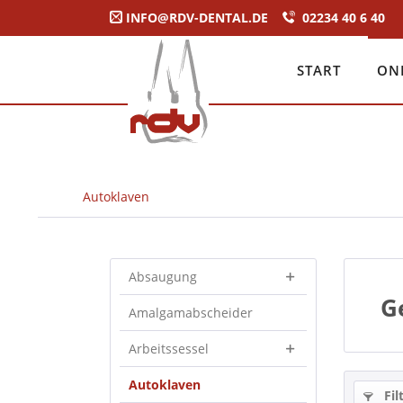
INFO@RDV-DENTAL.DE
02234 40 6 40
START
ON
Autoklaven
Absaugung
G
Amalgamabscheider
Arbeitssessel
Autoklaven
Fil