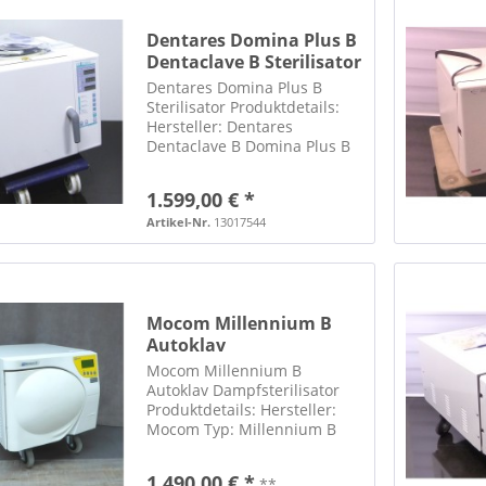
Dentares Domina Plus B
Dentaclave B Sterilisator
Dentares Domina Plus B
Sterilisator Produktdetails:
Hersteller: Dentares
Dentaclave B Domina Plus B
Autoklav mit USB- Log
zusätzlicher EDV- Anschluss
1.599,00 € *
ist vorhanden inkl.
Traygestell und 4
Artikel-Nr.
13017544
perforierten Trays in 2
Größen...
Mocom Millennium B
Autoklav
Dampfsterilisator
Mocom Millennium B
Autoklav Dampfsterilisator
Produktdetails: Hersteller:
Mocom Typ: Millennium B
mit LCD-Display
Gesamtmaße: LxBxH ca.
1.490,00 € *
**