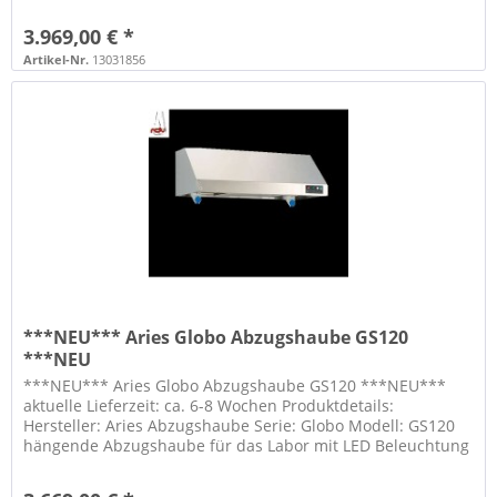
mit 810 mc/h...
3.969,00 € *
Artikel-Nr.
13031856
***NEU*** Aries Globo Abzugshaube GS120
***NEU
***NEU*** Aries Globo Abzugshaube GS120 ***NEU***
aktuelle Lieferzeit: ca. 6-8 Wochen Produktdetails:
Hersteller: Aries Abzugshaube Serie: Globo Modell: GS120
hängende Abzugshaube für das Labor mit LED Beleuchtung
mit 810 mc/h...