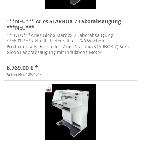
***NEU*** Aries STARBOX 2 Laborabsaugung
***NEU***
***NEU***Aries Globo Starbox 2 Laborabsaugung
***NEU*** aktuelle Lieferzeit: ca. 6-8 Wochen
Produktdetails: Hersteller: Aries Starbox (STARBOX-2) Serie:
Globo Laborabsaugung mit Induktions-Motor
ausschliesslich für die Staubabsaugung von...
6.769,00 € *
Artikel-Nr.
13031847