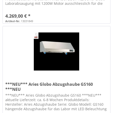
Laborabsaugung mit 1200W Motor ausschliesslich für die
Staubabsaugung von...
4.269,00 € *
Artikel-Nr.
13031849
***NEU*** Aries Globo Abzugshaube GS160
***NEU
***NEU*** Aries Globo Abzugshaube GS160 ***NEU***
aktuelle Lieferzeit: ca. 6-8 Wochen Produktdetails:
Hersteller: Aries Abzugshaube Serie: Globo Modell: GS160
hängende Abzugshaube für das Labor mit LED Beleuchtung