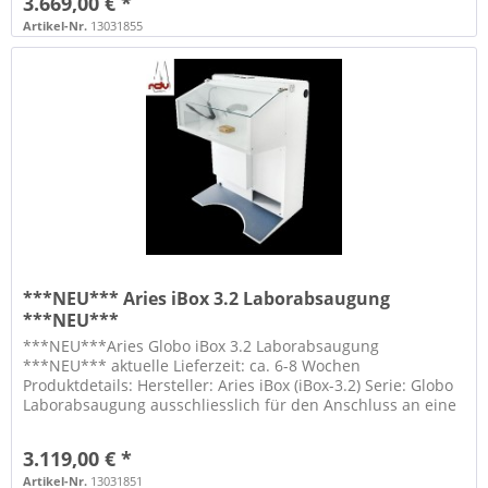
3.669,00 € *
Artikel-Nr.
13031855
***NEU*** Aries iBox 3.2 Laborabsaugung
***NEU***
***NEU***Aries Globo iBox 3.2 Laborabsaugung
***NEU*** aktuelle Lieferzeit: ca. 6-8 Wochen
Produktdetails: Hersteller: Aries iBox (iBox-3.2) Serie: Globo
Laborabsaugung ausschliesslich für den Anschluss an eine
externe Absaugung (40mm)...
3.119,00 € *
Artikel-Nr.
13031851