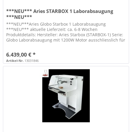
***NEU*** Aries STARBOX 1 Laborabsaugung
***NEU***
***NEU***Aries Globo Starbox 1 Laborabsaugung
***NEU*** aktuelle Lieferzeit: ca. 6-8 Wochen
Produktdetails: Hersteller: Aries Starbox (STARBOX-1) Serie:
Globo Laborabsaugung mit 1200W Motor ausschliesslich für
die Staubabsaugung von...
6.439,00 € *
Artikel-Nr.
13031846