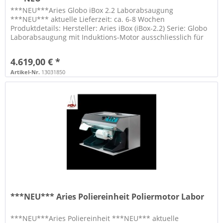
***NEU***Aries Globo iBox 2.2 Laborabsaugung
***NEU*** aktuelle Lieferzeit: ca. 6-8 Wochen
Produktdetails: Hersteller: Aries iBox (iBox-2.2) Serie: Globo
Laborabsaugung mit Induktions-Motor ausschliesslich für
die Staubabsaugung von...
4.619,00 € *
Artikel-Nr.
13031850
***NEU*** Aries Poliereinheit Poliermotor Labor
***NEU***Aries Poliereinheit ***NEU*** aktuelle