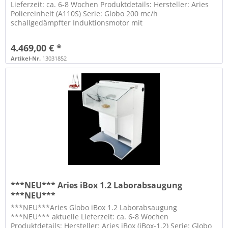
Lieferzeit: ca. 6-8 Wochen Produktdetails: Hersteller: Aries
Poliereinheit (A110S) Serie: Globo 200 mc/h
schallgedämpfter Induktionsmotor mit
Geschwindigkeitsregler (1400-2800rpm) 2...
4.469,00 € *
Artikel-Nr.
13031852
***NEU*** Aries iBox 1.2 Laborabsaugung
***NEU***
***NEU***Aries Globo iBox 1.2 Laborabsaugung
***NEU*** aktuelle Lieferzeit: ca. 6-8 Wochen
Produktdetails: Hersteller: Aries iBox (iBox-1.2) Serie: Globo