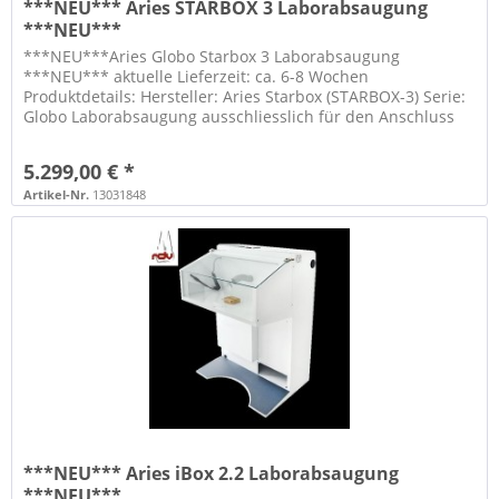
***NEU*** Aries STARBOX 3 Laborabsaugung
***NEU***
***NEU***Aries Globo Starbox 3 Laborabsaugung
***NEU*** aktuelle Lieferzeit: ca. 6-8 Wochen
Produktdetails: Hersteller: Aries Starbox (STARBOX-3) Serie:
Globo Laborabsaugung ausschliesslich für den Anschluss
an eine externe Absaugung...
5.299,00 € *
Artikel-Nr.
13031848
***NEU*** Aries iBox 2.2 Laborabsaugung
***NEU***