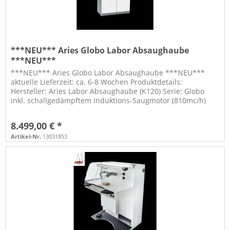
***NEU*** Aries Globo Labor Absaughaube
***NEU***
***NEU*** Aries Globo Labor Absaughaube ***NEU***
aktuelle Lieferzeit: ca. 6-8 Wochen Produktdetails:
Hersteller: Aries Labor Absaughaube (K120) Serie: Globo
inkl. schallgedämpftem Induktions-Saugmotor (810mc/h)
mit...
8.499,00 € *
Artikel-Nr.
13031853