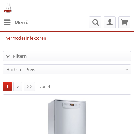
Menü
Thermodesinfektoren
Filtern
1
von
4