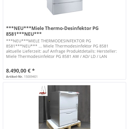
***NEU***Miele Thermo-Desinfektor PG
8581***NEU***
***NEU***MIELE THERMODESINFEKTOR PG
8581***NEU*** ... Miele Thermodesinfektor PG 8581
aktuelle Lieferzeit: auf Anfrage Produktdetails: Hersteller:
Miele Thermodesinfektor PG 8581 AW / AD/ LD / LAN
10121160 Maße: H/B/T: 83,5 x 60 x 60 cm...
8.490,00 € *
Artikel-Nr.
15009401