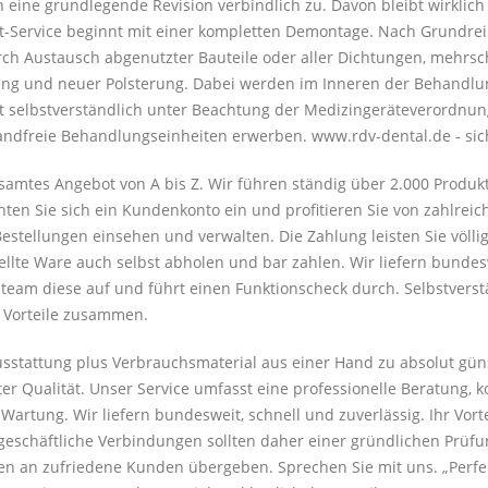
n eine grundlegende Revision verbindlich zu. Davon bleibt wirklic
it-Service beginnt mit einer kompletten Demontage. Nach Grundrei
durch Austausch abgenutzter Bauteile oder aller Dichtungen, mehrsc
lung und neuer Polsterung. Dabei werden im Inneren der Behandlu
t selbstverständlich unter Beachtung der Medizingeräteverordnung
andfreie Behandlungseinheiten erwerben. www.rdv-dental.de - sic
samtes Angebot von A bis Z. Wir führen ständig über 2.000 Produk
hten Sie sich ein Kundenkonto ein und profitieren Sie von zahlreic
estellungen einsehen und verwalten. Die Zahlung leisten Sie völli
tellte Ware auch selbst abholen und bar zahlen. Wir liefern bunde
eam diese auf und führt einen Funktionscheck durch. Selbstverstän
e Vorteile zusammen.
ausstattung plus Verbrauchsmaterial aus einer Hand zu absolut gün
er Qualität. Unser Service umfasst eine professionelle Beratung, 
rtung. Wir liefern bundesweit, schnell und zuverlässig. Ihr Vorteil
eschäftliche Verbindungen sollten daher einer gründlichen Prüfun
n an zufriedene Kunden übergeben. Sprechen Sie mit uns. „Perfekt