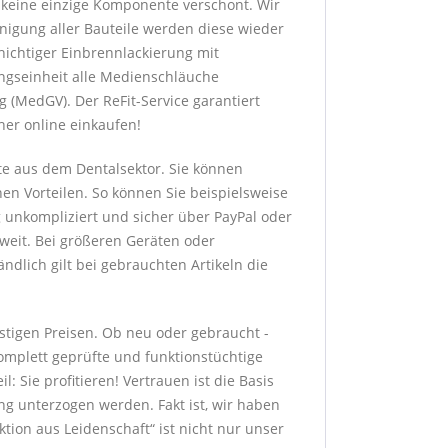
h keine einzige Komponente verschont. Wir
nigung aller Bauteile werden diese wieder
hichtiger Einbrennlackierung mit
ngseinheit alle Medienschläuche
 (MedGV). Der ReFit-Service garantiert
her online einkaufen!
te aus dem Dentalsektor. Sie können
hen Vorteilen. So können Sie beispielsweise
g unkompliziert und sicher über PayPal oder
sweit. Bei größeren Geräten oder
dlich gilt bei gebrauchten Artikeln die
stigen Preisen. Ob neu oder gebraucht -
komplett geprüfte und funktionstüchtige
: Sie profitieren! Vertrauen ist die Basis
g unterzogen werden. Fakt ist, wir haben
ion aus Leidenschaft“ ist nicht nur unser