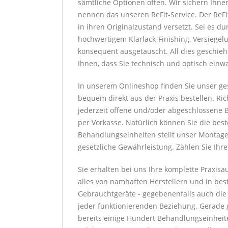
sämtliche Optionen offen. Wir sichern Ihne
nennen das unseren ReFit-Service. Der ReF
in ihren Originalzustand versetzt. Sei es 
hochwertigem Klarlack-Finishing, Versiege
konsequent ausgetauscht. All dies geschieh
Ihnen, dass Sie technisch und optisch einw
In unserem Onlineshop finden Sie unser ge
bequem direkt aus der Praxis bestellen. Ric
jederzeit offene und/oder abgeschlossene B
per Vorkasse. Natürlich können Sie die bes
Behandlungseinheiten stellt unser Montaget
gesetzliche Gewährleistung. Zählen Sie Ihr
Sie erhalten bei uns Ihre komplette Praxis
alles von namhaften Herstellern und in best
Gebrauchtgeräte - gegebenenfalls auch die Wa
jeder funktionierenden Beziehung. Gerade g
bereits einige Hundert Behandlungseinheite