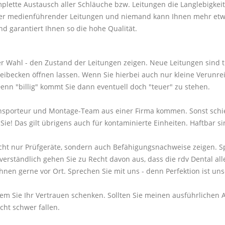
plette Austausch aller Schläuche bzw. Leitungen die Langlebigke
ller medienführender Leitungen und niemand kann Ihnen mehr etw
d garantiert Ihnen so die hohe Qualität.
rer Wahl - den Zustand der Leitungen zeigen. Neue Leitungen sind 
becken öffnen lassen. Wenn Sie hierbei auch nur kleine Verunreini
n "billig" kommt Sie dann eventuell doch "teuer" zu stehen.
ransporteur und Montage-Team aus einer Firma kommen. Sonst schie
e! Das gilt übrigens auch für kontaminierte Einheiten. Haftbar sin
nicht nur Prüfgeräte, sondern auch Befähigungsnachweise zeigen. Sp
rständlich gehen Sie zu Recht davon aus, dass die rdv Dental alle
Ihnen gerne vor Ort. Sprechen Sie mit uns - denn Perfektion ist un
, wem Sie Ihr Vertrauen schenken. Sollten Sie meinen ausführliche
cht schwer fallen.