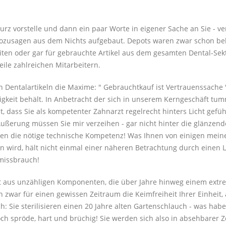
kurz vorstelle und dann ein paar Worte in eigener Sache an Sie - v
ozusagen aus dem Nichts aufgebaut. Depots waren zwar schon bek
ten oder gar für gebrauchte Artikel aus dem gesamten Dental-Sekt
eile zahlreichen Mitarbeitern.
n Dentalartikeln die Maxime: " Gebrauchtkauf ist Vertrauenssache 
tigkeit behält. In Anbetracht der sich in unserem Kerngeschäft tu
cht, dass Sie als kompetenter Zahnarzt regelrecht hinters Licht ge
Äußerung müssen Sie mir verzeihen - gar nicht hinter die glänzen
nen die nötige technische Kompetenz! Was Ihnen von einigen meine
n wird, hält nicht einmal einer näheren Betrachtung durch einen 
missbrauch!
 aus unzähligen Komponenten, die über Jahre hinweg einem extre
n zwar für einen gewissen Zeitraum die Keimfreiheit Ihrer Einheit, 
ch: Sie sterilisieren einen 20 Jahre alten Gartenschlauch - was hab
och spröde, hart und brüchig! Sie werden sich also in absehbarer