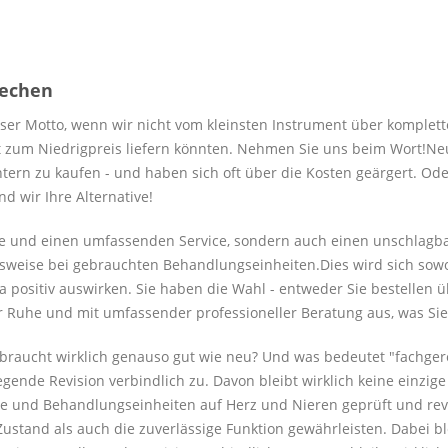
rechen
nser Motto, wenn wir nicht vom kleinsten Instrument über komplett
ät zum Niedrigpreis liefern könnten. Nehmen Sie uns beim Wort!Neu
chtern zu kaufen - und haben sich oft über die Kosten geärgert. Od
 wir Ihre Alternative!
are und einen umfassenden Service, sondern auch einen unschlagba
sweise bei gebrauchten Behandlungseinheiten.Dies wird sich sowohl
a positiv auswirken. Sie haben die Wahl - entweder Sie bestellen
r Ruhe und mit umfassender professioneller Beratung aus, was Sie
 gebraucht wirklich genauso gut wie neu? Und was bedeutet "fachge
egende Revision verbindlich zu. Davon bleibt wirklich keine einzi
e und Behandlungseinheiten auf Herz und Nieren geprüft und revi
ustand als auch die zuverlässige Funktion gewährleisten. Dabei bl