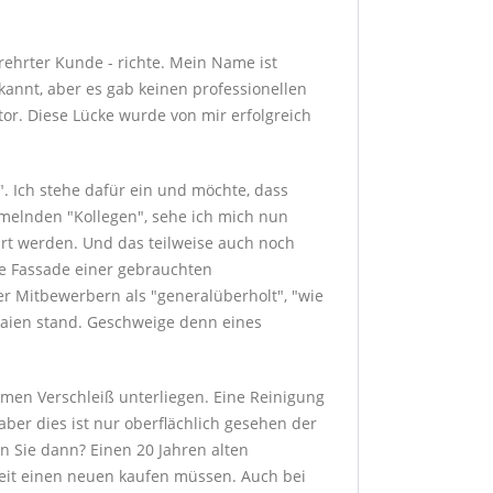
erehrter Kunde - richte. Mein Name ist
annt, aber es gab keinen professionellen
or. Diese Lücke wurde von mir erfolgreich
". Ich stehe dafür ein und möchte, dass
mmelnden "Kollegen", sehe ich mich nun
führt werden. Und das teilweise auch noch
de Fassade einer gebrauchten
r Mitbewerbern als "generalüberholt", "wie
Laien stand. Geschweige denn eines
men Verschleiß unterliegen. Eine Reinigung
aber dies ist nur oberflächlich gesehen der
en Sie dann? Einen 20 Jahren alten
 Zeit einen neuen kaufen müssen. Auch bei