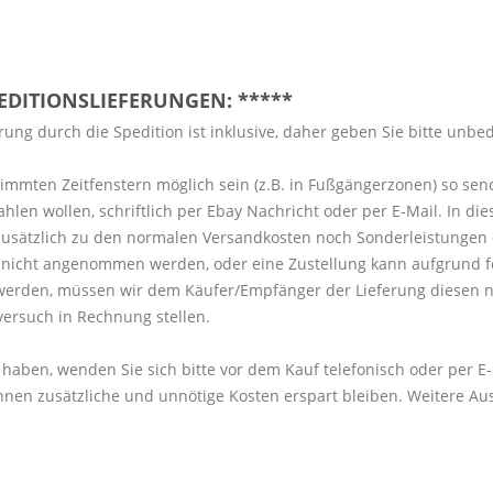
PEDITIONSLIEFERUNGEN: *****
ung durch die Spedition ist inklusive, daher geben Sie bitte unbe
timmten Zeitfenstern möglich sein (z.B. in Fußgängerzonen) so sen
 wollen, schriftlich per Ebay Nachricht oder per E-Mail. In diese
sätzlich zu den normalen Versandkosten noch Sonderleistungen 
ng nicht angenommen werden, oder eine Zustellung kann aufgrund 
werden, müssen wir dem Käufer/Empfänger der Lieferung diesen n
versuch in Rechnung stellen.
 haben, wenden Sie sich bitte vor dem Kauf telefonisch oder per E
nen zusätzliche und unnötige Kosten erspart bleiben. Weitere Au