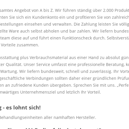
samtes Angebot von A bis Z. Wir führen ständig über 2.000 Produk
hten Sie sich ein Kundenkonto ein und profitieren Sie von zahlreic
estellungen einsehen und verwalten. Die Zahlung leisten Sie völli
tellte Ware auch selbst abholen und bar zahlen. Wir liefern bunde
eam diese auf und führt einen Funktionscheck durch. Selbstverstän
e Vorteile zusammen.
ausstattung plus Verbrauchsmaterial aus einer Hand zu absolut gün
er Qualität. Unser Service umfasst eine professionelle Beratung, 
rtung. Wir liefern bundesweit, schnell und zuverlässig. Ihr Vorteil
eschäftliche Verbindungen sollten daher einer gründlichen Prüfun
n an zufriedene Kunden übergeben. Sprechen Sie mit uns. „Perfekt
nwärtiges Unternehmensziel und letzlich Ihr Vorteil.
- es lohnt sich!
Behandlungseinheiten aller namhaften Hersteller.