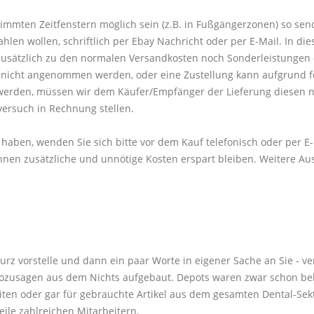
timmten Zeitfenstern möglich sein (z.B. in Fußgängerzonen) so sen
 wollen, schriftlich per Ebay Nachricht oder per E-Mail. In diese
sätzlich zu den normalen Versandkosten noch Sonderleistungen 
ng nicht angenommen werden, oder eine Zustellung kann aufgrund 
werden, müssen wir dem Käufer/Empfänger der Lieferung diesen n
versuch in Rechnung stellen.
 haben, wenden Sie sich bitte vor dem Kauf telefonisch oder per E
nen zusätzliche und unnötige Kosten erspart bleiben. Weitere Au
kurz vorstelle und dann ein paar Worte in eigener Sache an Sie - v
ozusagen aus dem Nichts aufgebaut. Depots waren zwar schon bek
ten oder gar für gebrauchte Artikel aus dem gesamten Dental-Sekt
eile zahlreichen Mitarbeitern.