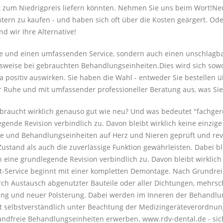
ät zum Niedrigpreis liefern könnten. Nehmen Sie uns beim Wort!Neu
chtern zu kaufen - und haben sich oft über die Kosten geärgert. Od
 wir Ihre Alternative!
are und einen umfassenden Service, sondern auch einen unschlagba
sweise bei gebrauchten Behandlungseinheiten.Dies wird sich sowohl
a positiv auswirken. Sie haben die Wahl - entweder Sie bestellen
r Ruhe und mit umfassender professioneller Beratung aus, was Sie
 gebraucht wirklich genauso gut wie neu? Und was bedeutet "fachge
egende Revision verbindlich zu. Davon bleibt wirklich keine einzi
e und Behandlungseinheiten auf Herz und Nieren geprüft und revi
ustand als auch die zuverlässige Funktion gewährleisten. Dabei bl
n eine grundlegende Revision verbindlich zu. Davon bleibt wirklic
it-Service beginnt mit einer kompletten Demontage. Nach Grundrei
durch Austausch abgenutzter Bauteile oder aller Dichtungen, mehrsc
lung und neuer Polsterung. Dabei werden im Inneren der Behandlu
t selbstverständlich unter Beachtung der Medizingeräteverordnung
andfreie Behandlungseinheiten erwerben. www.rdv-dental.de - sic