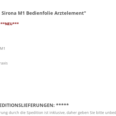
Sirona M1 Bedienfolie Arztelement"
e***NEU***
 M1
raxis
PEDITIONSLIEFERUNGEN: *****
ung durch die Spedition ist inklusive, daher geben Sie bitte unbe