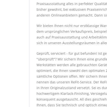
Praxisausstattung alles in perfekter Qualit
bisher gewohnt, bei exklusiven Praxiseinri
anderen Onlineanbietern gemacht. Dann sind
Wir bieten Ihnen nicht nur erstklassige W
dem ursprünglichen Verkaufspreis, beispiel
auch auf Praxisausstattung und Arbeitsklim
sich in unseren Ausstellungsräumen in alle
Geprüft, serviciert - für gut befunden! Ist
"überprüft"? Wir sichern Ihnen eine grundl
Werkstätten werden alle gebrauchten Gerät
optimiert, die Ihnen sowohl den optimalen Z
sämtliche Optionen offen. Wir sichern Ihne
nennen das unseren ReFit-Service. Der ReF
in ihren Originalzustand versetzt. Sei es 
hochwertigem Klarlack-Finishing, Versiege
konsequent ausgetauscht. All dies geschieh
Ihnen, dass Sie technisch und optisch einw