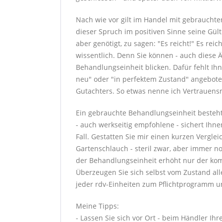
Nach wie vor gilt im Handel mit gebrauchte
dieser Spruch im positiven Sinne seine Gül
aber genötigt, zu sagen: "Es reicht!" Es rei
wissentlich. Denn Sie können - auch diese 
Behandlungseinheit blicken. Dafür fehlt Ih
neu" oder "in perfektem Zustand" angebote
Gutachters. So etwas nenne ich Vertrauens
Ein gebrauchte Behandlungseinheit besteht
- auch werkseitig empfohlene - sichert Ihne
Fall. Gestatten Sie mir einen kurzen Verglei
Gartenschlauch - steril zwar, aber immer n
der Behandlungseinheit erhöht nur der kom
Überzeugen Sie sich selbst vom Zustand a
jeder rdv-Einheiten zum Pflichtprogramm un
Meine Tipps:
- Lassen Sie sich vor Ort - beim Händler Ih