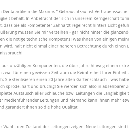
n Dentalartikeln die Maxime: " Gebrauchtkauf ist Vertrauenssache 
tigkeit behält. In Anbetracht der sich in unserem Kerngeschäft tu
cht, dass Sie als kompetenter Zahnarzt regelrecht hinters Licht ge
Äußerung müssen Sie mir verzeihen - gar nicht hinter die glänzen
nen die nötige technische Kompetenz! Was Ihnen von einigen meine
n wird, hält nicht einmal einer näheren Betrachtung durch einen 
missbrauch!
 aus unzähligen Komponenten, die über Jahre hinweg einem extre
n zwar für einen gewissen Zeitraum die Keimfreiheit Ihrer Einheit, 
ch: Sie sterilisieren einen 20 Jahre alten Gartenschlauch - was hab
och spröde, hart und brüchig! Sie werden sich also in absehbarer
plette Austausch aller Schläuche bzw. Leitungen die Langlebigke
ller medienführender Leitungen und niemand kann Ihnen mehr etw
d garantiert Ihnen so die hohe Qualität.
rer Wahl - den Zustand der Leitungen zeigen. Neue Leitungen sind 