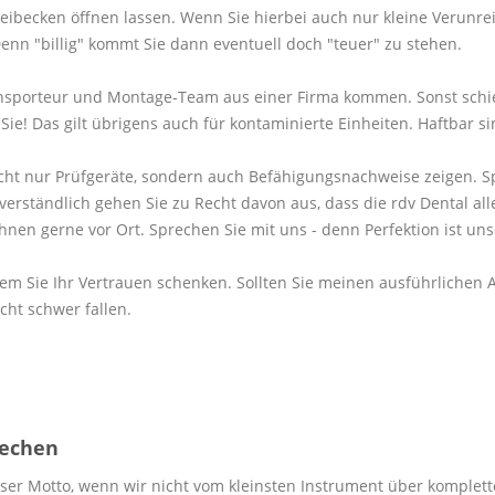
becken öffnen lassen. Wenn Sie hierbei auch nur kleine Verunreini
n "billig" kommt Sie dann eventuell doch "teuer" zu stehen.
ransporteur und Montage-Team aus einer Firma kommen. Sonst schie
e! Das gilt übrigens auch für kontaminierte Einheiten. Haftbar sin
nicht nur Prüfgeräte, sondern auch Befähigungsnachweise zeigen. Sp
rständlich gehen Sie zu Recht davon aus, dass die rdv Dental alle
Ihnen gerne vor Ort. Sprechen Sie mit uns - denn Perfektion ist un
, wem Sie Ihr Vertrauen schenken. Sollten Sie meinen ausführliche
cht schwer fallen.
rechen
nser Motto, wenn wir nicht vom kleinsten Instrument über komplett