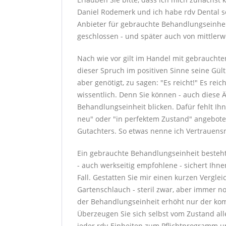
Daniel Rodemerk und ich habe rdv Dental s
Anbieter für gebrauchte Behandlungseinhei
geschlossen - und später auch von mittlerw
Nach wie vor gilt im Handel mit gebrauchte
dieser Spruch im positiven Sinne seine Gül
aber genötigt, zu sagen: "Es reicht!" Es rei
wissentlich. Denn Sie können - auch diese 
Behandlungseinheit blicken. Dafür fehlt Ih
neu" oder "in perfektem Zustand" angebote
Gutachters. So etwas nenne ich Vertrauens
Ein gebrauchte Behandlungseinheit besteht
- auch werkseitig empfohlene - sichert Ihne
Fall. Gestatten Sie mir einen kurzen Verglei
Gartenschlauch - steril zwar, aber immer n
der Behandlungseinheit erhöht nur der kom
Überzeugen Sie sich selbst vom Zustand a
jeder rdv-Einheiten zum Pflichtprogramm un