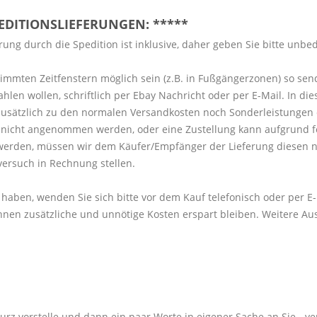
PEDITIONSLIEFERUNGEN: *****
ung durch die Spedition ist inklusive, daher geben Sie bitte unbe
timmten Zeitfenstern möglich sein (z.B. in Fußgängerzonen) so sen
 wollen, schriftlich per Ebay Nachricht oder per E-Mail. In diese
sätzlich zu den normalen Versandkosten noch Sonderleistungen 
ng nicht angenommen werden, oder eine Zustellung kann aufgrund 
werden, müssen wir dem Käufer/Empfänger der Lieferung diesen n
versuch in Rechnung stellen.
 haben, wenden Sie sich bitte vor dem Kauf telefonisch oder per E
nen zusätzliche und unnötige Kosten erspart bleiben. Weitere Au
kurz vorstelle und dann ein paar Worte in eigener Sache an Sie - v