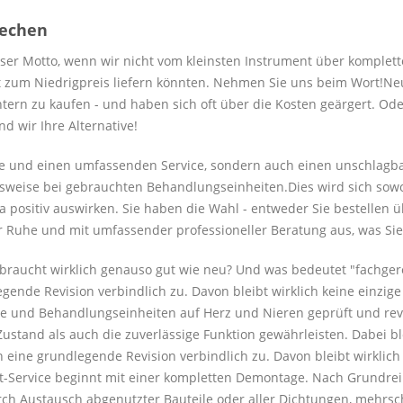
rechen
nser Motto, wenn wir nicht vom kleinsten Instrument über komplett
ät zum Niedrigpreis liefern könnten. Nehmen Sie uns beim Wort!Neu
chtern zu kaufen - und haben sich oft über die Kosten geärgert. Od
 wir Ihre Alternative!
are und einen umfassenden Service, sondern auch einen unschlagba
sweise bei gebrauchten Behandlungseinheiten.Dies wird sich sowohl
a positiv auswirken. Sie haben die Wahl - entweder Sie bestellen
r Ruhe und mit umfassender professioneller Beratung aus, was Sie
 gebraucht wirklich genauso gut wie neu? Und was bedeutet "fachge
egende Revision verbindlich zu. Davon bleibt wirklich keine einzi
e und Behandlungseinheiten auf Herz und Nieren geprüft und revi
ustand als auch die zuverlässige Funktion gewährleisten. Dabei bl
n eine grundlegende Revision verbindlich zu. Davon bleibt wirklic
it-Service beginnt mit einer kompletten Demontage. Nach Grundrei
durch Austausch abgenutzter Bauteile oder aller Dichtungen, mehrsc