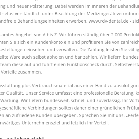
lung und neuer Polsterung. Dabei werden im Inneren der Behandlu
t selbstverständlich unter Beachtung der Medizingeräteverordnung
andfreie Behandlungseinheiten erwerben. www.rdv-dental.de - sic
samtes Angebot von A bis Z. Wir führen ständig über 2.000 Produk
hten Sie sich ein Kundenkonto ein und profitieren Sie von zahlreic
estellungen einsehen und verwalten. Die Zahlung leisten Sie völli
tellte Ware auch selbst abholen und bar zahlen. Wir liefern bunde
eam diese auf und führt einen Funktionscheck durch. Selbstverstän
e Vorteile zusammen.
ausstattung plus Verbrauchsmaterial aus einer Hand zu absolut gün
er Qualität. Unser Service umfasst eine professionelle Beratung, 
rtung. Wir liefern bundesweit, schnell und zuverlässig. Ihr Vorteil
eschäftliche Verbindungen sollten daher einer gründlichen Prüfun
n an zufriedene Kunden übergeben. Sprechen Sie mit uns. „Perfekt
nwärtiges Unternehmensziel und letzlich Ihr Vorteil.