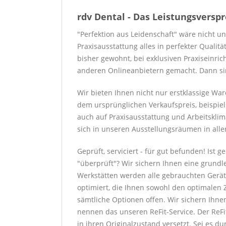
rdv Dental - Das Leistungsversp
"Perfektion aus Leidenschaft" wäre nicht u
Praxisausstattung alles in perfekter Qualit
bisher gewohnt, bei exklusiven Praxiseinri
anderen Onlineanbietern gemacht. Dann sind
Wir bieten Ihnen nicht nur erstklassige W
dem ursprünglichen Verkaufspreis, beispiel
auch auf Praxisausstattung und Arbeitsklim
sich in unseren Ausstellungsräumen in alle
Geprüft, serviciert - für gut befunden! Ist
"überprüft"? Wir sichern Ihnen eine grundl
Werkstätten werden alle gebrauchten Gerät
optimiert, die Ihnen sowohl den optimalen Z
sämtliche Optionen offen. Wir sichern Ihne
nennen das unseren ReFit-Service. Der ReF
in ihren Originalzustand versetzt. Sei es 