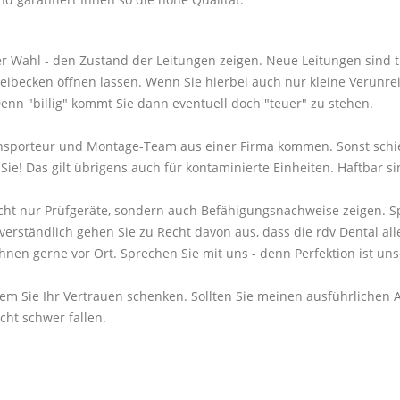
rer Wahl - den Zustand der Leitungen zeigen. Neue Leitungen sind 
becken öffnen lassen. Wenn Sie hierbei auch nur kleine Verunreini
n "billig" kommt Sie dann eventuell doch "teuer" zu stehen.
ransporteur und Montage-Team aus einer Firma kommen. Sonst schie
e! Das gilt übrigens auch für kontaminierte Einheiten. Haftbar sin
nicht nur Prüfgeräte, sondern auch Befähigungsnachweise zeigen. Sp
rständlich gehen Sie zu Recht davon aus, dass die rdv Dental alle
Ihnen gerne vor Ort. Sprechen Sie mit uns - denn Perfektion ist un
, wem Sie Ihr Vertrauen schenken. Sollten Sie meinen ausführliche
cht schwer fallen.