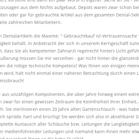
ozusagen aus dem Nichts aufgebaut. Depots waren zwar schon bek
ten oder gar für gebrauchte Artikel aus dem gesamten Dental-Sekt
eile zahlreichen Mitarbeitern.
n Dentalartikeln die Maxime: " Gebrauchtkauf ist Vertrauenssache 
tigkeit behält. In Anbetracht der sich in unserem Kerngeschäft tu
cht, dass Sie als kompetenter Zahnarzt regelrecht hinters Licht ge
Äußerung müssen Sie mir verzeihen - gar nicht hinter die glänzen
nen die nötige technische Kompetenz! Was Ihnen von einigen meine
n wird, hält nicht einmal einer näheren Betrachtung durch einen 
missbrauch!
 aus unzähligen Komponenten, die über Jahre hinweg einem extre
n zwar für einen gewissen Zeitraum die Keimfreiheit Ihrer Einheit, 
ch: Sie sterilisieren einen 20 Jahre alten Gartenschlauch - was hab
och spröde, hart und brüchig! Sie werden sich also in absehbarer
plette Austausch aller Schläuche bzw. Leitungen die Langlebigke
ller medienführender Leitungen und niemand kann Ihnen mehr etw
d garantiert Ihnen so die hohe Qualität.