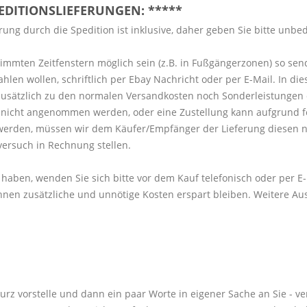
PEDITIONSLIEFERUNGEN: *****
ung durch die Spedition ist inklusive, daher geben Sie bitte unbe
timmten Zeitfenstern möglich sein (z.B. in Fußgängerzonen) so sen
 wollen, schriftlich per Ebay Nachricht oder per E-Mail. In diese
sätzlich zu den normalen Versandkosten noch Sonderleistungen 
ng nicht angenommen werden, oder eine Zustellung kann aufgrund 
werden, müssen wir dem Käufer/Empfänger der Lieferung diesen n
versuch in Rechnung stellen.
 haben, wenden Sie sich bitte vor dem Kauf telefonisch oder per E
nen zusätzliche und unnötige Kosten erspart bleiben. Weitere Au
kurz vorstelle und dann ein paar Worte in eigener Sache an Sie - v