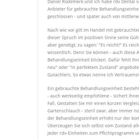
Daniel Rodemerk und ich habe rdv Dental s
Anbieter für gebrauchte Behandlungseinhei
geschlossen - und später auch von mittlerw
Nach wie vor gilt im Handel mit gebrauchte
dieser Spruch im positiven Sinne seine Gül
aber genötigt, zu sagen: "Es reicht!" Es rei
wissentlich. Denn Sie können - auch diese 
Behandlungseinheit blicken. Dafür fehlt Ih
neu" oder "in perfektem Zustand" angebote
Gutachters. So etwas nenne ich Vertrauens
Ein gebrauchte Behandlungseinheit besteht
- auch werkseitig empfohlene - sichert Ihne
Fall. Gestatten Sie mir einen kurzen Verglei
Gartenschlauch - steril zwar, aber immer n
der Behandlungseinheit erhöht nur der kom
Überzeugen Sie sich selbst vom Zustand a
jeder rdv-Einheiten zum Pflichtprogramm un