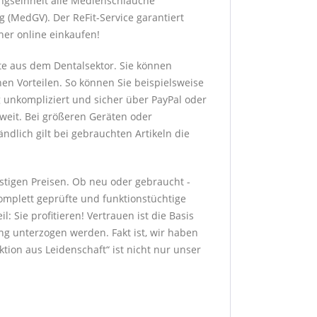
ngseinheit alle Medienschläuche
 (MedGV). Der ReFit-Service garantiert
her online einkaufen!
te aus dem Dentalsektor. Sie können
hen Vorteilen. So können Sie beispielsweise
g unkompliziert und sicher über PayPal oder
sweit. Bei größeren Geräten oder
dlich gilt bei gebrauchten Artikeln die
stigen Preisen. Ob neu oder gebraucht -
komplett geprüfte und funktionstüchtige
: Sie profitieren! Vertrauen ist die Basis
g unterzogen werden. Fakt ist, wir haben
ion aus Leidenschaft“ ist nicht nur unser