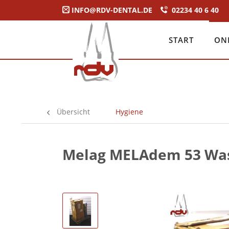
INFO@RDV-DENTAL.DE
02234 40 6 40
START
ON
Übersicht
Hygiene
Melag MELAdem 53 Was