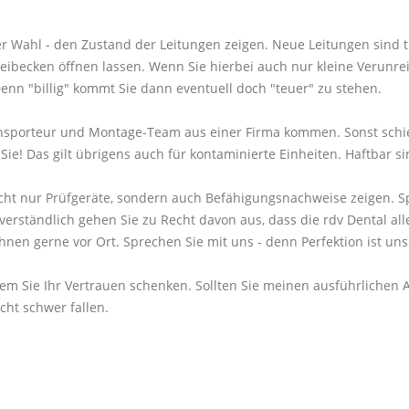
rer Wahl - den Zustand der Leitungen zeigen. Neue Leitungen sind 
becken öffnen lassen. Wenn Sie hierbei auch nur kleine Verunreini
n "billig" kommt Sie dann eventuell doch "teuer" zu stehen.
ransporteur und Montage-Team aus einer Firma kommen. Sonst schie
e! Das gilt übrigens auch für kontaminierte Einheiten. Haftbar sin
nicht nur Prüfgeräte, sondern auch Befähigungsnachweise zeigen. Sp
rständlich gehen Sie zu Recht davon aus, dass die rdv Dental alle
Ihnen gerne vor Ort. Sprechen Sie mit uns - denn Perfektion ist un
, wem Sie Ihr Vertrauen schenken. Sollten Sie meinen ausführliche
cht schwer fallen.