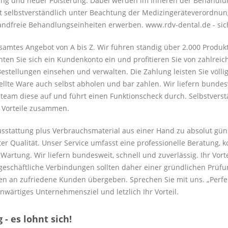
lung und neuer Polsterung. Dabei werden im Inneren der Behandlu
t selbstverständlich unter Beachtung der Medizingeräteverordnung
andfreie Behandlungseinheiten erwerben. www.rdv-dental.de - sic
samtes Angebot von A bis Z. Wir führen ständig über 2.000 Produk
hten Sie sich ein Kundenkonto ein und profitieren Sie von zahlreic
estellungen einsehen und verwalten. Die Zahlung leisten Sie völli
tellte Ware auch selbst abholen und bar zahlen. Wir liefern bunde
eam diese auf und führt einen Funktionscheck durch. Selbstverstän
e Vorteile zusammen.
ausstattung plus Verbrauchsmaterial aus einer Hand zu absolut gün
er Qualität. Unser Service umfasst eine professionelle Beratung, 
rtung. Wir liefern bundesweit, schnell und zuverlässig. Ihr Vorteil
eschäftliche Verbindungen sollten daher einer gründlichen Prüfun
n an zufriedene Kunden übergeben. Sprechen Sie mit uns. „Perfekt
nwärtiges Unternehmensziel und letzlich Ihr Vorteil.
- es lohnt sich!