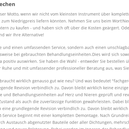
rechen
nser Motto, wenn wir nicht vom kleinsten Instrument über komplett
ät zum Niedrigpreis liefern könnten. Nehmen Sie uns beim Wort!Neu
chtern zu kaufen - und haben sich oft über die Kosten geärgert. Od
 wir Ihre Alternative!
are und einen umfassenden Service, sondern auch einen unschlagba
sweise bei gebrauchten Behandlungseinheiten.Dies wird sich sowohl
a positiv auswirken. Sie haben die Wahl - entweder Sie bestellen
r Ruhe und mit umfassender professioneller Beratung aus, was Sie
 gebraucht wirklich genauso gut wie neu? Und was bedeutet "fachge
egende Revision verbindlich zu. Davon bleibt wirklich keine einzi
e und Behandlungseinheiten auf Herz und Nieren geprüft und revi
ustand als auch die zuverlässige Funktion gewährleisten. Dabei bl
n eine grundlegende Revision verbindlich zu. Davon bleibt wirklic
it-Service beginnt mit einer kompletten Demontage. Nach Grundrei
durch Austausch abgenutzter Bauteile oder aller Dichtungen, mehrsc