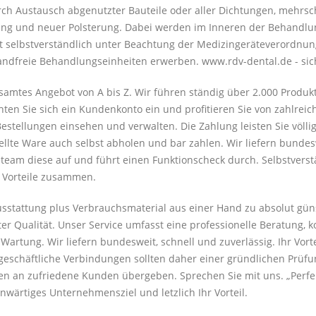
durch Austausch abgenutzter Bauteile oder aller Dichtungen, mehrsc
lung und neuer Polsterung. Dabei werden im Inneren der Behandlu
t selbstverständlich unter Beachtung der Medizingeräteverordnung
andfreie Behandlungseinheiten erwerben. www.rdv-dental.de - sic
samtes Angebot von A bis Z. Wir führen ständig über 2.000 Produk
hten Sie sich ein Kundenkonto ein und profitieren Sie von zahlreic
estellungen einsehen und verwalten. Die Zahlung leisten Sie völli
tellte Ware auch selbst abholen und bar zahlen. Wir liefern bunde
eam diese auf und führt einen Funktionscheck durch. Selbstverstän
e Vorteile zusammen.
ausstattung plus Verbrauchsmaterial aus einer Hand zu absolut gün
er Qualität. Unser Service umfasst eine professionelle Beratung, 
rtung. Wir liefern bundesweit, schnell und zuverlässig. Ihr Vorteil
eschäftliche Verbindungen sollten daher einer gründlichen Prüfun
n an zufriedene Kunden übergeben. Sprechen Sie mit uns. „Perfekt
nwärtiges Unternehmensziel und letzlich Ihr Vorteil.