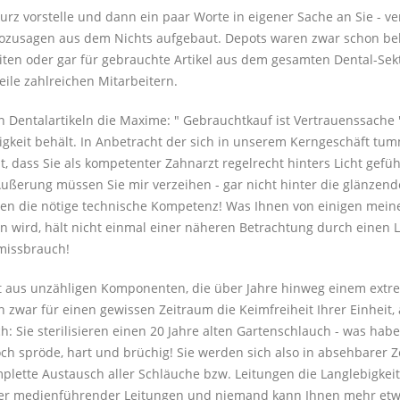
kurz vorstelle und dann ein paar Worte in eigener Sache an Sie - v
ozusagen aus dem Nichts aufgebaut. Depots waren zwar schon bek
ten oder gar für gebrauchte Artikel aus dem gesamten Dental-Sekt
eile zahlreichen Mitarbeitern.
n Dentalartikeln die Maxime: " Gebrauchtkauf ist Vertrauenssache 
tigkeit behält. In Anbetracht der sich in unserem Kerngeschäft tu
cht, dass Sie als kompetenter Zahnarzt regelrecht hinters Licht ge
Äußerung müssen Sie mir verzeihen - gar nicht hinter die glänzen
nen die nötige technische Kompetenz! Was Ihnen von einigen meine
n wird, hält nicht einmal einer näheren Betrachtung durch einen 
missbrauch!
 aus unzähligen Komponenten, die über Jahre hinweg einem extre
n zwar für einen gewissen Zeitraum die Keimfreiheit Ihrer Einheit, 
ch: Sie sterilisieren einen 20 Jahre alten Gartenschlauch - was hab
och spröde, hart und brüchig! Sie werden sich also in absehbarer
plette Austausch aller Schläuche bzw. Leitungen die Langlebigke
ller medienführender Leitungen und niemand kann Ihnen mehr etw