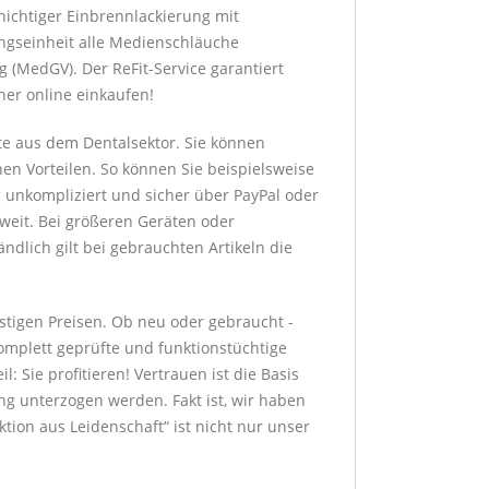
hichtiger Einbrennlackierung mit
ngseinheit alle Medienschläuche
 (MedGV). Der ReFit-Service garantiert
her online einkaufen!
te aus dem Dentalsektor. Sie können
hen Vorteilen. So können Sie beispielsweise
g unkompliziert und sicher über PayPal oder
sweit. Bei größeren Geräten oder
dlich gilt bei gebrauchten Artikeln die
stigen Preisen. Ob neu oder gebraucht -
komplett geprüfte und funktionstüchtige
: Sie profitieren! Vertrauen ist die Basis
g unterzogen werden. Fakt ist, wir haben
ion aus Leidenschaft“ ist nicht nur unser