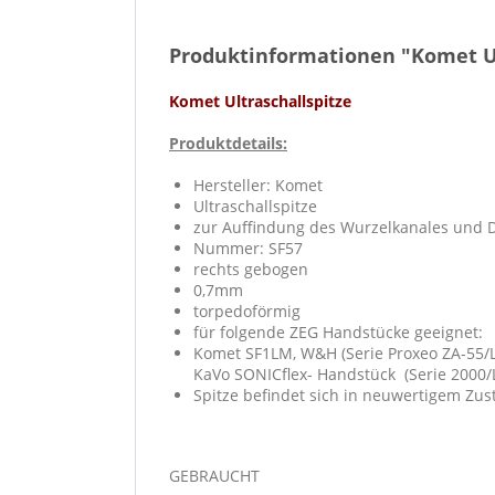
Produktinformationen "Komet Ul
Komet Ultraschallspitze
Produktdetails:
Hersteller: Komet
Ultraschallspitze
zur Auffindung des Wurzelkanales und 
Nummer: SF57
rechts gebogen
0,7mm
torpedoförmig
für folgende ZEG Handstücke geeignet:
Komet SF1LM, W&H (Serie Proxeo ZA-55/L
KaVo SONICflex- Handstück (Serie 2000/L
Spitze befindet sich in neuwertigem Zus
GEBRAUCHT