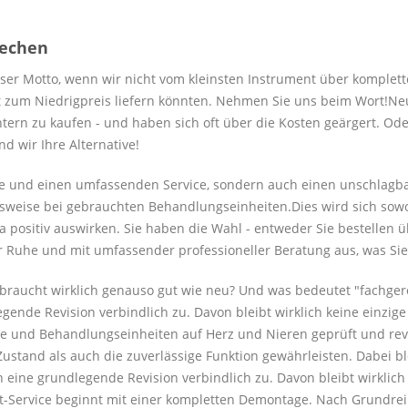
rechen
nser Motto, wenn wir nicht vom kleinsten Instrument über komplett
ät zum Niedrigpreis liefern könnten. Nehmen Sie uns beim Wort!Neu
chtern zu kaufen - und haben sich oft über die Kosten geärgert. Od
 wir Ihre Alternative!
are und einen umfassenden Service, sondern auch einen unschlagba
sweise bei gebrauchten Behandlungseinheiten.Dies wird sich sowohl
a positiv auswirken. Sie haben die Wahl - entweder Sie bestellen
r Ruhe und mit umfassender professioneller Beratung aus, was Sie
 gebraucht wirklich genauso gut wie neu? Und was bedeutet "fachge
egende Revision verbindlich zu. Davon bleibt wirklich keine einzi
e und Behandlungseinheiten auf Herz und Nieren geprüft und revi
ustand als auch die zuverlässige Funktion gewährleisten. Dabei bl
n eine grundlegende Revision verbindlich zu. Davon bleibt wirklic
it-Service beginnt mit einer kompletten Demontage. Nach Grundrei