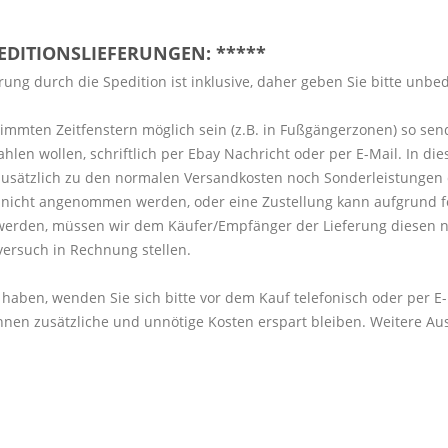
PEDITIONSLIEFERUNGEN: *****
ung durch die Spedition ist inklusive, daher geben Sie bitte unbe
timmten Zeitfenstern möglich sein (z.B. in Fußgängerzonen) so sen
 wollen, schriftlich per Ebay Nachricht oder per E-Mail. In diese
sätzlich zu den normalen Versandkosten noch Sonderleistungen 
ng nicht angenommen werden, oder eine Zustellung kann aufgrund 
werden, müssen wir dem Käufer/Empfänger der Lieferung diesen n
versuch in Rechnung stellen.
 haben, wenden Sie sich bitte vor dem Kauf telefonisch oder per E
nen zusätzliche und unnötige Kosten erspart bleiben. Weitere Au