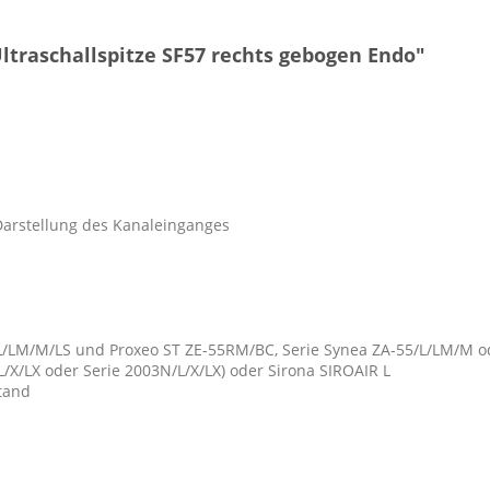
traschallspitze SF57 rechts gebogen Endo"
Darstellung des Kanaleinganges
/LM/M/LS und Proxeo ST ZE-55RM/BC, Serie Synea ZA-55/L/LM/M od
/X/LX oder Serie 2003N/L/X/LX) oder Sirona SIROAIR L
tand