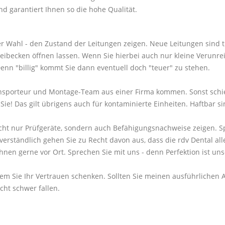
d garantiert Ihnen so die hohe Qualität.
rer Wahl - den Zustand der Leitungen zeigen. Neue Leitungen sind 
becken öffnen lassen. Wenn Sie hierbei auch nur kleine Verunreini
n "billig" kommt Sie dann eventuell doch "teuer" zu stehen.
ransporteur und Montage-Team aus einer Firma kommen. Sonst schie
e! Das gilt übrigens auch für kontaminierte Einheiten. Haftbar sin
nicht nur Prüfgeräte, sondern auch Befähigungsnachweise zeigen. Sp
rständlich gehen Sie zu Recht davon aus, dass die rdv Dental alle
Ihnen gerne vor Ort. Sprechen Sie mit uns - denn Perfektion ist un
, wem Sie Ihr Vertrauen schenken. Sollten Sie meinen ausführliche
cht schwer fallen.