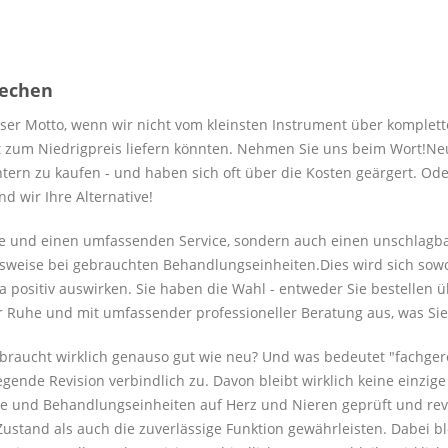
rechen
nser Motto, wenn wir nicht vom kleinsten Instrument über komplett
ät zum Niedrigpreis liefern könnten. Nehmen Sie uns beim Wort!Neu
chtern zu kaufen - und haben sich oft über die Kosten geärgert. Od
 wir Ihre Alternative!
are und einen umfassenden Service, sondern auch einen unschlagba
sweise bei gebrauchten Behandlungseinheiten.Dies wird sich sowohl
a positiv auswirken. Sie haben die Wahl - entweder Sie bestellen
r Ruhe und mit umfassender professioneller Beratung aus, was Sie
 gebraucht wirklich genauso gut wie neu? Und was bedeutet "fachge
egende Revision verbindlich zu. Davon bleibt wirklich keine einzi
e und Behandlungseinheiten auf Herz und Nieren geprüft und revi
ustand als auch die zuverlässige Funktion gewährleisten. Dabei bl