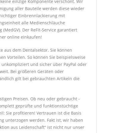
h keine einzige Komponente verschont. Wir
nigung aller Bauteile werden diese wieder
hichtiger Einbrennlackierung mit
ngseinheit alle Medienschläuche
 (MedGV). Der ReFit-Service garantiert
her online einkaufen!
te aus dem Dentalsektor. Sie können
hen Vorteilen. So können Sie beispielsweise
g unkompliziert und sicher über PayPal oder
sweit. Bei größeren Geräten oder
dlich gilt bei gebrauchten Artikeln die
stigen Preisen. Ob neu oder gebraucht -
komplett geprüfte und funktionstüchtige
: Sie profitieren! Vertrauen ist die Basis
g unterzogen werden. Fakt ist, wir haben
ion aus Leidenschaft“ ist nicht nur unser