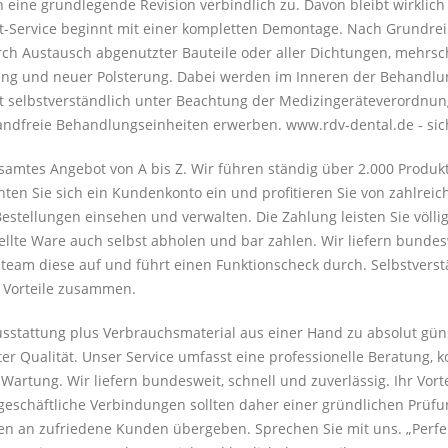
n eine grundlegende Revision verbindlich zu. Davon bleibt wirklic
it-Service beginnt mit einer kompletten Demontage. Nach Grundrei
durch Austausch abgenutzter Bauteile oder aller Dichtungen, mehrsc
lung und neuer Polsterung. Dabei werden im Inneren der Behandlu
t selbstverständlich unter Beachtung der Medizingeräteverordnung
andfreie Behandlungseinheiten erwerben. www.rdv-dental.de - sic
samtes Angebot von A bis Z. Wir führen ständig über 2.000 Produk
hten Sie sich ein Kundenkonto ein und profitieren Sie von zahlreic
estellungen einsehen und verwalten. Die Zahlung leisten Sie völli
tellte Ware auch selbst abholen und bar zahlen. Wir liefern bunde
eam diese auf und führt einen Funktionscheck durch. Selbstverstän
e Vorteile zusammen.
ausstattung plus Verbrauchsmaterial aus einer Hand zu absolut gün
er Qualität. Unser Service umfasst eine professionelle Beratung, 
rtung. Wir liefern bundesweit, schnell und zuverlässig. Ihr Vorteil
eschäftliche Verbindungen sollten daher einer gründlichen Prüfun
n an zufriedene Kunden übergeben. Sprechen Sie mit uns. „Perfekt