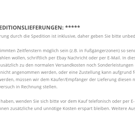
PEDITIONSLIEFERUNGEN: *****
ung durch die Spedition ist inklusive, daher geben Sie bitte unbe
timmten Zeitfenstern möglich sein (z.B. in Fußgängerzonen) so sen
 wollen, schriftlich per Ebay Nachricht oder per E-Mail. In diese
sätzlich zu den normalen Versandkosten noch Sonderleistungen 
ng nicht angenommen werden, oder eine Zustellung kann aufgrund 
werden, müssen wir dem Käufer/Empfänger der Lieferung diesen n
versuch in Rechnung stellen.
 haben, wenden Sie sich bitte vor dem Kauf telefonisch oder per E
nen zusätzliche und unnötige Kosten erspart bleiben. Weitere Au