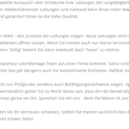
plette Austausch aller Schläuche bzw. Leitungen die Langlebigke
ller medienführender Leitungen und niemand kann Ihnen mehr etw
d garantiert Ihnen so die hohe Qualität.
rer Wahl - den Zustand der Leitungen zeigen. Neue Leitungen sind 
becken öffnen lassen. Wenn Sie hierbei auch nur kleine Verunreini
n "billig" kommt Sie dann eventuell doch "teuer" zu stehen.
ransporteur und Montage-Team aus einer Firma kommen. Sonst schie
e! Das gilt übrigens auch für kontaminierte Einheiten. Haftbar sin
nicht nur Prüfgeräte, sondern auch Befähigungsnachweise zeigen. Sp
rständlich gehen Sie zu Recht davon aus, dass die rdv Dental alle
Ihnen gerne vor Ort. Sprechen Sie mit uns - denn Perfektion ist un
, wem Sie Ihr Vertrauen schenken. Sollten Sie meinen ausführliche
cht schwer fallen.