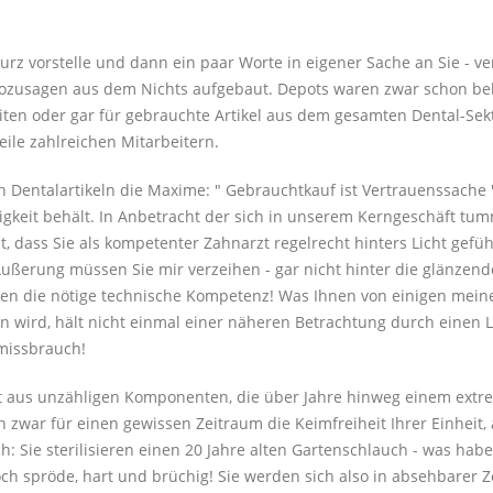
kurz vorstelle und dann ein paar Worte in eigener Sache an Sie - v
ozusagen aus dem Nichts aufgebaut. Depots waren zwar schon bek
ten oder gar für gebrauchte Artikel aus dem gesamten Dental-Sekt
eile zahlreichen Mitarbeitern.
n Dentalartikeln die Maxime: " Gebrauchtkauf ist Vertrauenssache 
tigkeit behält. In Anbetracht der sich in unserem Kerngeschäft tu
cht, dass Sie als kompetenter Zahnarzt regelrecht hinters Licht ge
Äußerung müssen Sie mir verzeihen - gar nicht hinter die glänzen
nen die nötige technische Kompetenz! Was Ihnen von einigen meine
n wird, hält nicht einmal einer näheren Betrachtung durch einen 
missbrauch!
 aus unzähligen Komponenten, die über Jahre hinweg einem extre
n zwar für einen gewissen Zeitraum die Keimfreiheit Ihrer Einheit, 
ch: Sie sterilisieren einen 20 Jahre alten Gartenschlauch - was hab
och spröde, hart und brüchig! Sie werden sich also in absehbarer