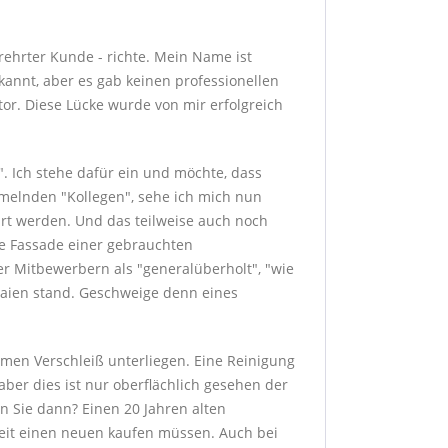
erehrter Kunde - richte. Mein Name ist
annt, aber es gab keinen professionellen
or. Diese Lücke wurde von mir erfolgreich
". Ich stehe dafür ein und möchte, dass
mmelnden "Kollegen", sehe ich mich nun
führt werden. Und das teilweise auch noch
de Fassade einer gebrauchten
r Mitbewerbern als "generalüberholt", "wie
Laien stand. Geschweige denn eines
men Verschleiß unterliegen. Eine Reinigung
aber dies ist nur oberflächlich gesehen der
en Sie dann? Einen 20 Jahren alten
 Zeit einen neuen kaufen müssen. Auch bei