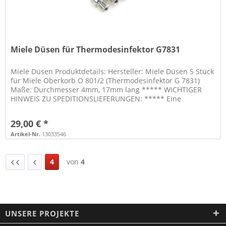
Miele Düsen für Thermodesinfektor G7831
Miele Düsen Produktdetails: Hersteller: Miele Düsen 5 Stück
für Miele Oberkorb O 801/2 (Thermodesinfektor G 7831)
Maße: Durchmesser 4mm, 17mm lang ***** WICHTIGER
HINWEIS ZU SPEDITIONSLIEFERUNGEN: ***** Eine
telefonische Vorankündigung...
29,00 € *
Artikel-Nr.
13033546
4
von
4
UNSERE PROJEKTE