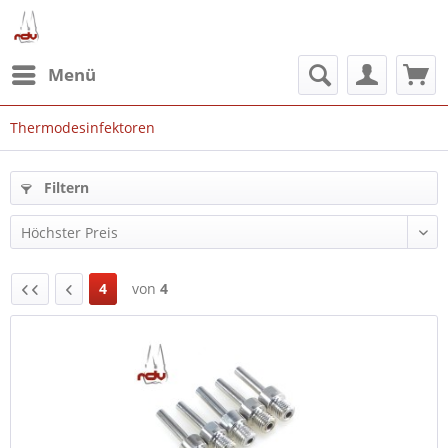
Menü
Thermodesinfektoren
Filtern
4
von
4