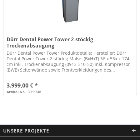
Dürr Dental Power Tower 2-stöckig
Trockenabsaugung
Dürr Dental Power Tower Produktdetails: Hersteller: Dürr
Dental Power Tower 2-stöckig Maße: (BxHxT) 56 x 56x x 174
cm inkl. Trockenabsaugung (0913-310-50) inkl. Kompressor
(BWB) Seitenwände sowie Frontverkleidungen des...
3.999,00 € *
Artikel-Nr.
13033748
UNSERE PROJEKTE