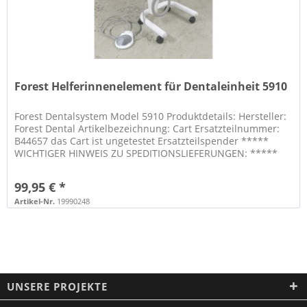
Forest Helferinnenelement für Dentaleinheit 5910
Forest Dentalsystem Model 5910 Produktdetails: Hersteller:
Forest Dental Artikelbezeichnung: Cart Ersatzteilnummer:
B44657 das Cart ist ungetestet Ersatzteilspender *****
WICHTIGER HINWEIS ZU SPEDITIONSLIEFERUNGEN: *****
Eine...
99,95 € *
Artikel-Nr.
19990248
UNSERE PROJEKTE