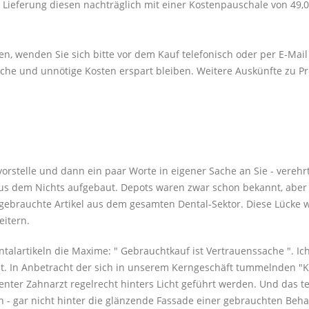
ieferung diesen nachträglich mit einer Kostenpauschale von 49,0
en, wenden Sie sich bitte vor dem Kauf telefonisch oder per E-Mai
he und unnötige Kosten erspart bleiben. Weitere Auskünfte zu Pr
vorstelle und dann ein paar Worte in eigener Sache an Sie - verehr
s dem Nichts aufgebaut. Depots waren zwar schon bekannt, aber e
ebrauchte Artikel aus dem gesamten Dental-Sektor. Diese Lücke w
eitern.
talartikeln die Maxime: " Gebrauchtkauf ist Vertrauenssache ". Ic
lt. In Anbetracht der sich in unserem Kerngeschäft tummelnden "Ko
etenter Zahnarzt regelrecht hinters Licht geführt werden. Und das 
 - gar nicht hinter die glänzende Fassade einer gebrauchten Behan