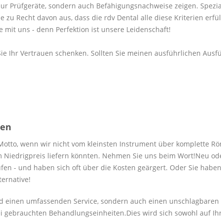
t nur Prüfgeräte, sondern auch Befähigungsnachweise zeigen. Spezia
zu Recht davon aus, dass die rdv Dental alle diese Kriterien erfül
e mit uns - denn Perfektion ist unsere Leidenschaft!
m Sie Ihr Vertrauen schenken. Sollten Sie meinen ausführlichen Aus
hen
 Motto, wenn wir nicht vom kleinsten Instrument über komplette Rö
um Niedrigpreis liefern könnten. Nehmen Sie uns beim Wort!Neu oder
aufen - und haben sich oft über die Kosten geärgert. Oder Sie hab
ernative!
und einen umfassenden Service, sondern auch einen unschlagbaren 
i gebrauchten Behandlungseinheiten.Dies wird sich sowohl auf Ihre