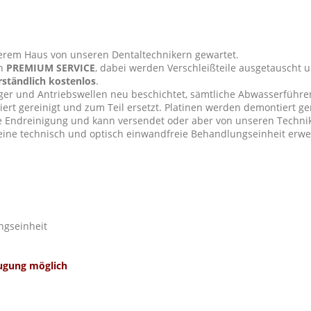
serem Haus von unseren Dentaltechnikern gewartet.
n
PREMIUM SERVICE
, dabei werden Verschleißteile ausgetauscht un
rständlich kostenlos
.
ger und Antriebswellen neu beschichtet, sämtliche Abwasserführ
ert gereinigt und zum Teil ersetzt. Platinen werden demontiert ge
re Endreinigung und kann versendet oder aber von unseren Techn
 eine technisch und optisch einwandfreie Behandlungseinheit erw
ngseinheit
ugung möglich