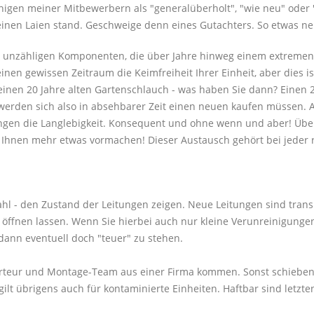
igen meiner Mitbewerbern als "generalüberholt", "wie neu" oder 
einen Laien stand. Geschweige denn eines Gutachters. So etwas n
 unzähligen Komponenten, die über Jahre hinweg einem extremen V
inen gewissen Zeitraum die Keimfreiheit Ihrer Einheit, aber dies is
n einen 20 Jahre alten Gartenschlauch - was haben Sie dann? Einen 2
 werden sich also in absehbarer Zeit einen neuen kaufen müssen. 
ngen die Langlebigkeit. Konsequent und ohne wenn und aber! Über
hnen mehr etwas vormachen! Dieser Austausch gehört bei jeder 
Wahl - den Zustand der Leitungen zeigen. Neue Leitungen sind trans
fnen lassen. Wenn Sie hierbei auch nur kleine Verunreinigungen f
ann eventuell doch "teuer" zu stehen.
porteur und Montage-Team aus einer Firma kommen. Sonst schieben 
lt übrigens auch für kontaminierte Einheiten. Haftbar sind letzten