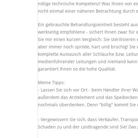
nötige technische Kompetenz! Was Ihnen von ein
nicht einmal einer näheren Betrachtung durch 
Ein gebrauchte Behandlungseinheit besteht aus
werkseitig empfohlene - sichert Ihnen zwar für e
Sie mir einen kurzen Vergleich: Sie sterilisiere
aber immer noch spröde, hart und brüchig! Sie
komplette Austausch aller Schläuche bzw. Leitu
medienführender Leitungen und niemand kann I
garantiert Ihnen so die hohe Qualität.
Meine Tipps:
- Lassen Sie sich vor Ort - beim Händler Ihrer 
außerdem das Arztelement und das Speibecken öf
nochmals überdenken. Denn "billig" kommt Sie d
- Vergewissern Sie sich, dass Verkäufer, Trans
Schaden zu und der Leidtragende sind Sie! Das gi