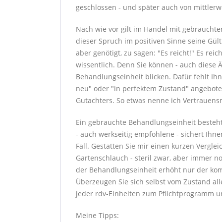
geschlossen - und später auch von mittlerw
Nach wie vor gilt im Handel mit gebrauchte
dieser Spruch im positiven Sinne seine Gül
aber genötigt, zu sagen: "Es reicht!" Es rei
wissentlich. Denn Sie können - auch diese 
Behandlungseinheit blicken. Dafür fehlt Ih
neu" oder "in perfektem Zustand" angebote
Gutachters. So etwas nenne ich Vertrauens
Ein gebrauchte Behandlungseinheit besteht
- auch werkseitig empfohlene - sichert Ihne
Fall. Gestatten Sie mir einen kurzen Verglei
Gartenschlauch - steril zwar, aber immer n
der Behandlungseinheit erhöht nur der kom
Überzeugen Sie sich selbst vom Zustand a
jeder rdv-Einheiten zum Pflichtprogramm un
Meine Tipps: