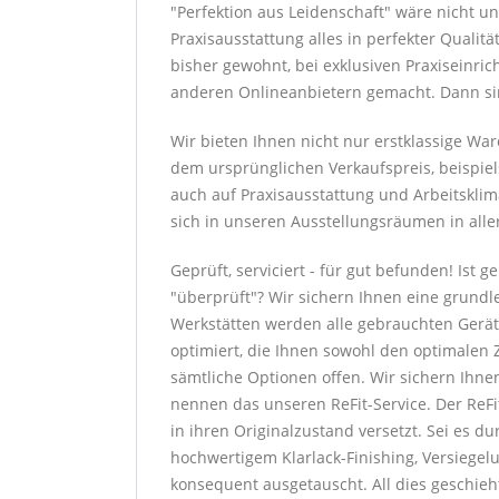
"Perfektion aus Leidenschaft" wäre nicht u
Praxisausstattung alles in perfekter Qualit
bisher gewohnt, bei exklusiven Praxiseinri
anderen Onlineanbietern gemacht. Dann sind
Wir bieten Ihnen nicht nur erstklassige W
dem ursprünglichen Verkaufspreis, beispiel
auch auf Praxisausstattung und Arbeitsklim
sich in unseren Ausstellungsräumen in alle
Geprüft, serviciert - für gut befunden! Ist
"überprüft"? Wir sichern Ihnen eine grundl
Werkstätten werden alle gebrauchten Gerät
optimiert, die Ihnen sowohl den optimalen Z
sämtliche Optionen offen. Wir sichern Ihne
nennen das unseren ReFit-Service. Der ReF
in ihren Originalzustand versetzt. Sei es 
hochwertigem Klarlack-Finishing, Versiege
konsequent ausgetauscht. All dies geschieh