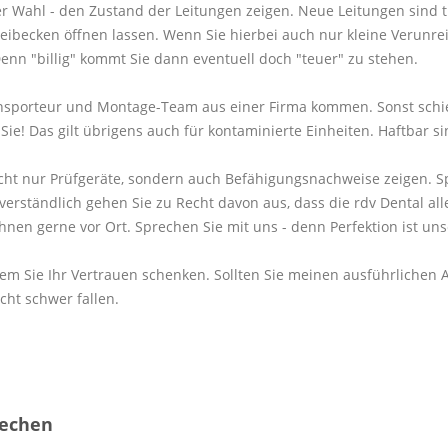
rer Wahl - den Zustand der Leitungen zeigen. Neue Leitungen sind 
becken öffnen lassen. Wenn Sie hierbei auch nur kleine Verunreini
n "billig" kommt Sie dann eventuell doch "teuer" zu stehen.
ransporteur und Montage-Team aus einer Firma kommen. Sonst schie
e! Das gilt übrigens auch für kontaminierte Einheiten. Haftbar sin
nicht nur Prüfgeräte, sondern auch Befähigungsnachweise zeigen. Sp
rständlich gehen Sie zu Recht davon aus, dass die rdv Dental alle
Ihnen gerne vor Ort. Sprechen Sie mit uns - denn Perfektion ist un
, wem Sie Ihr Vertrauen schenken. Sollten Sie meinen ausführliche
cht schwer fallen.
rechen