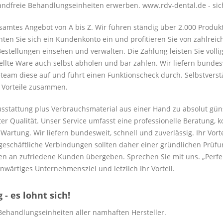
andfreie Behandlungseinheiten erwerben. www.rdv-dental.de - sic
samtes Angebot von A bis Z. Wir führen ständig über 2.000 Produk
hten Sie sich ein Kundenkonto ein und profitieren Sie von zahlreic
estellungen einsehen und verwalten. Die Zahlung leisten Sie völli
tellte Ware auch selbst abholen und bar zahlen. Wir liefern bunde
eam diese auf und führt einen Funktionscheck durch. Selbstverstän
e Vorteile zusammen.
ausstattung plus Verbrauchsmaterial aus einer Hand zu absolut gün
er Qualität. Unser Service umfasst eine professionelle Beratung, 
rtung. Wir liefern bundesweit, schnell und zuverlässig. Ihr Vorteil
eschäftliche Verbindungen sollten daher einer gründlichen Prüfun
n an zufriedene Kunden übergeben. Sprechen Sie mit uns. „Perfekt
nwärtiges Unternehmensziel und letzlich Ihr Vorteil.
- es lohnt sich!
Behandlungseinheiten aller namhaften Hersteller.