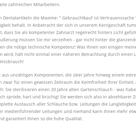
eile zahlreichen Mitarbeitern.
n Dentalartikeln die Maxime: " Gebrauchtkauf ist Vertrauenssache 
tigkeit behält. In Anbetracht der sich in unserem Kerngeschäft tu
cht, dass Sie als kompetenter Zahnarzt regelrecht hinters Licht ge
Äußerung müssen Sie mir verzeihen - gar nicht hinter die glänzen
nen die nötige technische Kompetenz! Was Ihnen von einigen meine
n wird, hält nicht einmal einer näheren Betrachtung durch einen 
missbrauch!
 aus unzähligen Komponenten, die über Jahre hinweg einem extre
n zwar für einen gewissen Zeitraum die Keimfreiheit Ihrer Einheit, 
ch: Sie sterilisieren einen 20 Jahre alten Gartenschlauch - was hab
och spröde, hart und brüchig! Sie werden sich also in absehbarer
plette Austausch aller Schläuche bzw. Leitungen die Langlebigke
ller medienführender Leitungen und niemand kann Ihnen mehr etw
d garantiert Ihnen so die hohe Qualität.