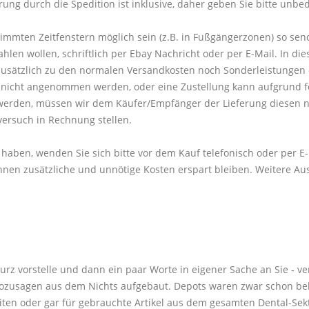
ung durch die Spedition ist inklusive, daher geben Sie bitte unbe
timmten Zeitfenstern möglich sein (z.B. in Fußgängerzonen) so sen
 wollen, schriftlich per Ebay Nachricht oder per E-Mail. In diese
sätzlich zu den normalen Versandkosten noch Sonderleistungen 
ng nicht angenommen werden, oder eine Zustellung kann aufgrund 
werden, müssen wir dem Käufer/Empfänger der Lieferung diesen n
versuch in Rechnung stellen.
 haben, wenden Sie sich bitte vor dem Kauf telefonisch oder per E
nen zusätzliche und unnötige Kosten erspart bleiben. Weitere Au
kurz vorstelle und dann ein paar Worte in eigener Sache an Sie - v
ozusagen aus dem Nichts aufgebaut. Depots waren zwar schon bek
ten oder gar für gebrauchte Artikel aus dem gesamten Dental-Sekt