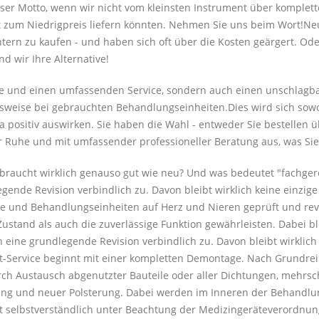
nser Motto, wenn wir nicht vom kleinsten Instrument über komplett
ät zum Niedrigpreis liefern könnten. Nehmen Sie uns beim Wort!Neu
chtern zu kaufen - und haben sich oft über die Kosten geärgert. Od
 wir Ihre Alternative!
are und einen umfassenden Service, sondern auch einen unschlagba
sweise bei gebrauchten Behandlungseinheiten.Dies wird sich sowohl
a positiv auswirken. Sie haben die Wahl - entweder Sie bestellen
r Ruhe und mit umfassender professioneller Beratung aus, was Sie
 gebraucht wirklich genauso gut wie neu? Und was bedeutet "fachge
egende Revision verbindlich zu. Davon bleibt wirklich keine einzi
e und Behandlungseinheiten auf Herz und Nieren geprüft und revi
ustand als auch die zuverlässige Funktion gewährleisten. Dabei bl
n eine grundlegende Revision verbindlich zu. Davon bleibt wirklic
it-Service beginnt mit einer kompletten Demontage. Nach Grundrei
durch Austausch abgenutzter Bauteile oder aller Dichtungen, mehrsc
lung und neuer Polsterung. Dabei werden im Inneren der Behandlu
t selbstverständlich unter Beachtung der Medizingeräteverordnung