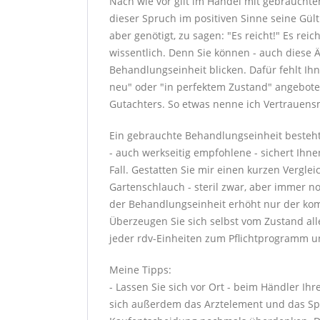
Nach wie vor gilt im Handel mit gebrauchte
dieser Spruch im positiven Sinne seine Gül
aber genötigt, zu sagen: "Es reicht!" Es rei
wissentlich. Denn Sie können - auch diese 
Behandlungseinheit blicken. Dafür fehlt Ih
neu" oder "in perfektem Zustand" angebote
Gutachters. So etwas nenne ich Vertrauens
Ein gebrauchte Behandlungseinheit besteht
- auch werkseitig empfohlene - sichert Ihne
Fall. Gestatten Sie mir einen kurzen Verglei
Gartenschlauch - steril zwar, aber immer n
der Behandlungseinheit erhöht nur der kom
Überzeugen Sie sich selbst vom Zustand a
jeder rdv-Einheiten zum Pflichtprogramm un
Meine Tipps:
- Lassen Sie sich vor Ort - beim Händler Ih
sich außerdem das Arztelement und das Spei