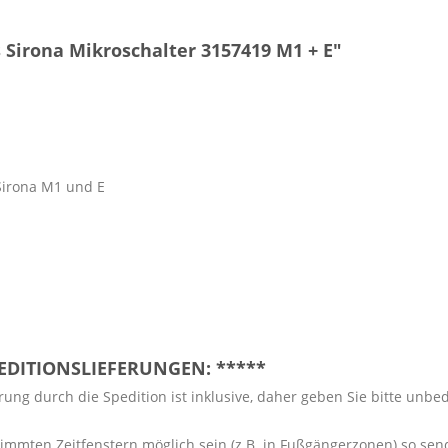
Sirona Mikroschalter 3157419 M1 + E"
Sirona M1 und E
PEDITIONSLIEFERUNGEN: *****
ung durch die Spedition ist inklusive, daher geben Sie bitte unbe
timmten Zeitfenstern möglich sein (z.B. in Fußgängerzonen) so sen