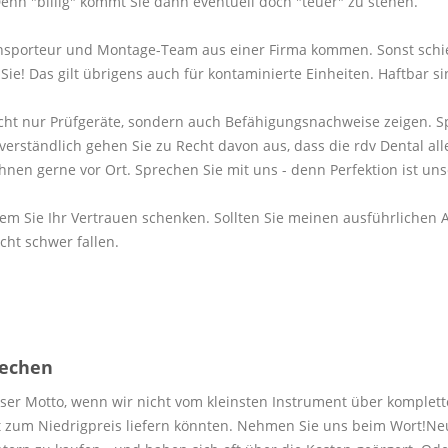
n "billig" kommt Sie dann eventuell doch "teuer" zu stehen.
ransporteur und Montage-Team aus einer Firma kommen. Sonst schie
e! Das gilt übrigens auch für kontaminierte Einheiten. Haftbar sin
nicht nur Prüfgeräte, sondern auch Befähigungsnachweise zeigen. Sp
rständlich gehen Sie zu Recht davon aus, dass die rdv Dental alle
Ihnen gerne vor Ort. Sprechen Sie mit uns - denn Perfektion ist un
, wem Sie Ihr Vertrauen schenken. Sollten Sie meinen ausführliche
cht schwer fallen.
rechen
nser Motto, wenn wir nicht vom kleinsten Instrument über komplett
ät zum Niedrigpreis liefern könnten. Nehmen Sie uns beim Wort!Neu