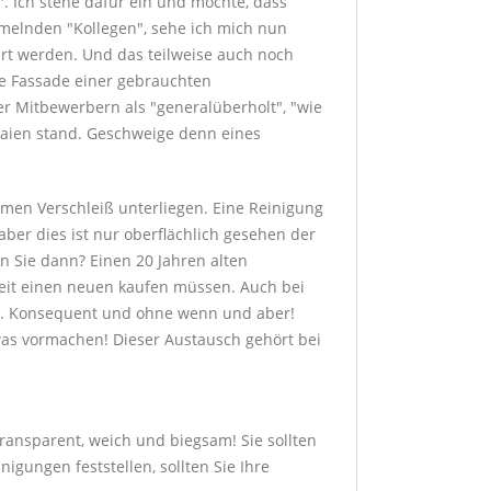
". Ich stehe dafür ein und möchte, dass
mmelnden "Kollegen", sehe ich mich nun
führt werden. Und das teilweise auch noch
de Fassade einer gebrauchten
r Mitbewerbern als "generalüberholt", "wie
Laien stand. Geschweige denn eines
men Verschleiß unterliegen. Eine Reinigung
aber dies ist nur oberflächlich gesehen der
en Sie dann? Einen 20 Jahren alten
 Zeit einen neuen kaufen müssen. Auch bei
it. Konsequent und ohne wenn und aber!
as vormachen! Dieser Austausch gehört bei
transparent, weich und biegsam! Sie sollten
gungen feststellen, sollten Sie Ihre