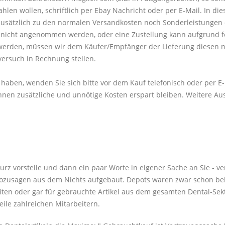
 wollen, schriftlich per Ebay Nachricht oder per E-Mail. In diese
sätzlich zu den normalen Versandkosten noch Sonderleistungen 
ng nicht angenommen werden, oder eine Zustellung kann aufgrund 
werden, müssen wir dem Käufer/Empfänger der Lieferung diesen n
versuch in Rechnung stellen.
 haben, wenden Sie sich bitte vor dem Kauf telefonisch oder per E
nen zusätzliche und unnötige Kosten erspart bleiben. Weitere Au
kurz vorstelle und dann ein paar Worte in eigener Sache an Sie - v
ozusagen aus dem Nichts aufgebaut. Depots waren zwar schon bek
ten oder gar für gebrauchte Artikel aus dem gesamten Dental-Sekt
eile zahlreichen Mitarbeitern.