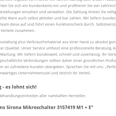
hten Sie sich ein Kundenkonto ein und profitieren Sie von zahlreic
estellungen einsehen und verwalten. Die Zahlung leisten Sie völli
tellte Ware auch selbst abholen und bar zahlen. Wir liefern bunde
eam diese auf und führt einen Funktionscheck durch. Selbstverstän
e Vorteile zusammen.
ausstattung plus Verbrauchsmaterial aus einer Hand zu absolut gün
er Qualität. Unser Service umfasst eine professionelle Beratung, 
rtung. Wir liefern bundesweit, schnell und zuverlässig. Ihr Vorteil
eschäftliche Verbindungen sollten daher einer gründlichen Prüfun
n an zufriedene Kunden übergeben. Sprechen Sie mit uns. „Perfekt
nwärtiges Unternehmensziel und letzlich Ihr Vorteil.
- es lohnt sich!
Behandlungseinheiten aller namhaften Hersteller.
s Sirona Mikroschalter 3157419 M1 + E"