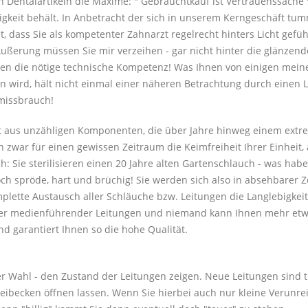
n Dentalartikeln die Maxime: " Gebrauchtkauf ist Vertrauenssache 
tigkeit behält. In Anbetracht der sich in unserem Kerngeschäft tu
cht, dass Sie als kompetenter Zahnarzt regelrecht hinters Licht ge
Äußerung müssen Sie mir verzeihen - gar nicht hinter die glänzen
nen die nötige technische Kompetenz! Was Ihnen von einigen meine
n wird, hält nicht einmal einer näheren Betrachtung durch einen 
missbrauch!
 aus unzähligen Komponenten, die über Jahre hinweg einem extre
n zwar für einen gewissen Zeitraum die Keimfreiheit Ihrer Einheit, 
ch: Sie sterilisieren einen 20 Jahre alten Gartenschlauch - was hab
och spröde, hart und brüchig! Sie werden sich also in absehbarer
plette Austausch aller Schläuche bzw. Leitungen die Langlebigke
ller medienführender Leitungen und niemand kann Ihnen mehr etw
d garantiert Ihnen so die hohe Qualität.
rer Wahl - den Zustand der Leitungen zeigen. Neue Leitungen sind 
becken öffnen lassen. Wenn Sie hierbei auch nur kleine Verunreini