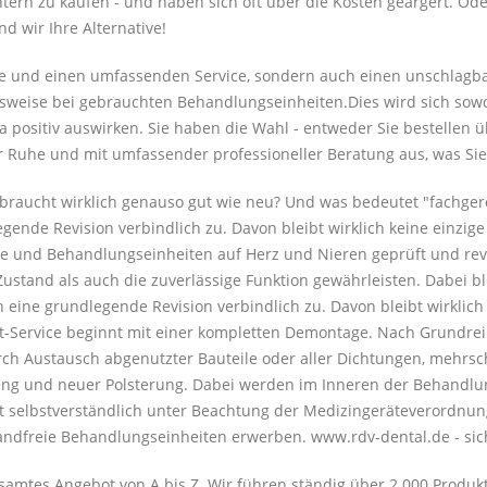
chtern zu kaufen - und haben sich oft über die Kosten geärgert. Od
 wir Ihre Alternative!
are und einen umfassenden Service, sondern auch einen unschlagba
sweise bei gebrauchten Behandlungseinheiten.Dies wird sich sowohl
a positiv auswirken. Sie haben die Wahl - entweder Sie bestellen
r Ruhe und mit umfassender professioneller Beratung aus, was Sie
 gebraucht wirklich genauso gut wie neu? Und was bedeutet "fachge
egende Revision verbindlich zu. Davon bleibt wirklich keine einzi
e und Behandlungseinheiten auf Herz und Nieren geprüft und revi
ustand als auch die zuverlässige Funktion gewährleisten. Dabei bl
n eine grundlegende Revision verbindlich zu. Davon bleibt wirklic
it-Service beginnt mit einer kompletten Demontage. Nach Grundrei
durch Austausch abgenutzter Bauteile oder aller Dichtungen, mehrsc
lung und neuer Polsterung. Dabei werden im Inneren der Behandlu
t selbstverständlich unter Beachtung der Medizingeräteverordnung
andfreie Behandlungseinheiten erwerben. www.rdv-dental.de - sic
samtes Angebot von A bis Z. Wir führen ständig über 2.000 Produk