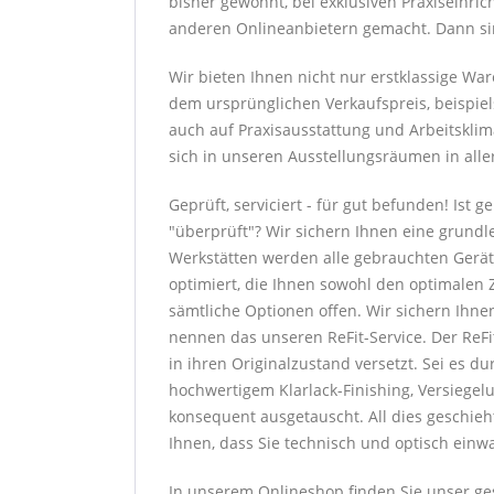
bisher gewohnt, bei exklusiven Praxiseinri
anderen Onlineanbietern gemacht. Dann sind
Wir bieten Ihnen nicht nur erstklassige W
dem ursprünglichen Verkaufspreis, beispiel
auch auf Praxisausstattung und Arbeitsklim
sich in unseren Ausstellungsräumen in alle
Geprüft, serviciert - für gut befunden! Ist
"überprüft"? Wir sichern Ihnen eine grundl
Werkstätten werden alle gebrauchten Gerät
optimiert, die Ihnen sowohl den optimalen Z
sämtliche Optionen offen. Wir sichern Ihne
nennen das unseren ReFit-Service. Der ReF
in ihren Originalzustand versetzt. Sei es 
hochwertigem Klarlack-Finishing, Versiege
konsequent ausgetauscht. All dies geschieh
Ihnen, dass Sie technisch und optisch einw
In unserem Onlineshop finden Sie unser ge