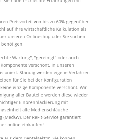
er Sie haben schlechte Erfahrungen mit
ren Preisvorteil von bis zu 60% gegenüber
 auf Ihre wirtschaftliche Kalkulation als
 über unseren Onlineshop oder Sie suchen
 benötigen.
rechte Wartung", "gereinigt" oder auch
ge Komponente verschont. In unseren
sioniert. Ständig werden eigene Verfahren
eiben für Sie bei der Konfiguration
h keine einzige Komponente verschont. Wir
nigung aller Bauteile werden diese wieder
hichtiger Einbrennlackierung mit
ngseinheit alle Medienschläuche
 (MedGV). Der ReFit-Service garantiert
her online einkaufen!
te aus dem Dentalsektor. Sie können