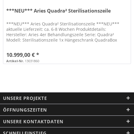
***NEU*** Aries Quadra² Sterilisationszeile
***NEU*** Aries Quadra² Sterilisationszeile ***NEU***
aktuelle Lieferzeit: ca. 6-8 Wochen Produktdetails:
Hersteller: Aries 4er Behandlungszeile Serie: Quadra²
Modell: Sterilisationszeile 1x Hängeschrank QuadraBox
50cm (SHE/TM) mit LED...
10.999,00 € *
Artikel-Nr.
13031860
UNSERE PROJEKTE
ÖFFNUNGSZEITEN
UNSERE KONTAKTDATEN
SCHNELLEINSTIEG