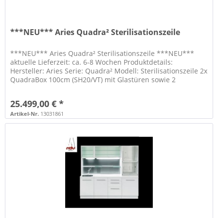
***NEU*** Aries Quadra² Sterilisationszeile
***NEU*** Aries Quadra² Sterilisationszeile ***NEU***
aktuelle Lieferzeit: ca. 6-8 Wochen Produktdetails:
Hersteller: Aries Serie: Quadra² Modell: Sterilisationszeile 2x
QuadraBox 100cm (SH20/VT) mit Glastüren sowie 2
Glaseinlegeböden 2x...
25.499,00 € *
Artikel-Nr.
13031861