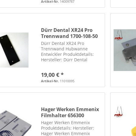
Verpackung ist bereits
Artikel-Nr.
14009787
geöffnet ***** WICHTIGER
HINWEIS ZU
SPEDITIONSLIEFERUNGEN:
*****...
Dürr Dental XR24 Pro
Trennwand 1700-108-50
Hubwann
Dürr Dental XR24 Pro
Trennwand Hubwanne
Entwickler Produktdetails:
Hersteller: Dürr Dental
Trennwand Hubwanne
Entwickler XR24 Pro
19,00 € *
Ersatzteilnummer: 1700-108-
50 wurde aus einem
Artikel-Nr.
11010095
funktionierenden Gerät
ausgebaut ***** WICHTIGER
HINWEIS ZU...
Hager Werken Emmenix
Filmhalter 656300
Hager Werken Emmenix
Produktdetails: Hersteller:
Hager Werken Emmenix