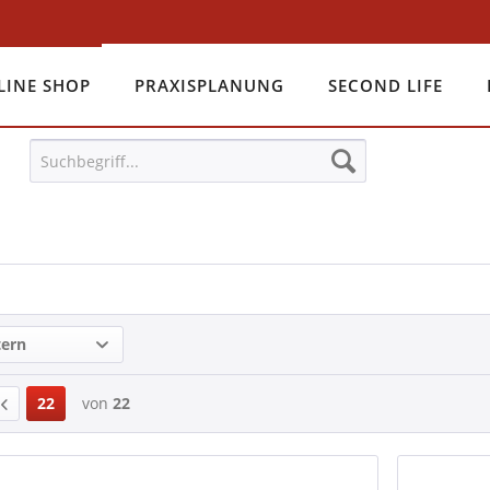
LINE SHOP
PRAXISPLANUNG
SECOND LIFE
tern
22
von
22