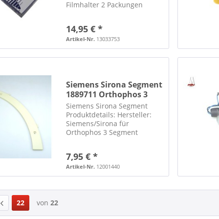
Filmhalter 2 Packungen
insgesamt 9 Filmhalter REF
656300 sterilisierbar *****
14,95 € *
WICHTIGER HINWEIS ZU
SPEDITIONSLIEFERUNGEN:
Artikel-Nr.
13033753
***** Eine telefonische
Vorankündigung der...
Siemens Sirona Segment
1889711 Orthophos 3
OPG
Siemens Sirona Segment
Produktdetails: Hersteller:
Siemens/Sirona für
Orthophos 3 Segment
Ersatzteilnummer: 1889711
wurde aus einem
7,95 € *
funktionierenden Gerät
ausgebaut ***** WICHTIGER
Artikel-Nr.
12001440
HINWEIS ZU
SPEDITIONSLIEFERUNGEN:
***** Eine...
22
von
22