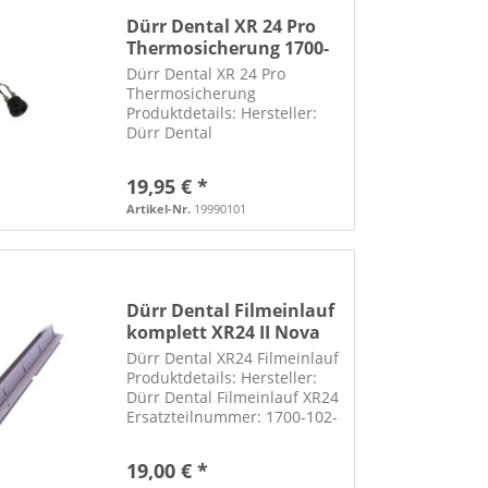
Dürr Dental XR 24 Pro
Thermosicherung 1700-
125-50
Dürr Dental XR 24 Pro
Thermosicherung
Produktdetails: Hersteller:
Dürr Dental
Herstellernummer: 1700-125-
50 Thermosicherung XR 24
19,95 € *
Pro wurde von unserem
Technikerteam überprüft
Artikel-Nr.
19990101
und funktioniert einwandfrei
wurde aus einem
funktionierenden...
Dürr Dental Filmeinlauf
komplett XR24 II Nova
Dürr Dental XR24 Filmeinlauf
Produktdetails: Hersteller:
Dürr Dental Filmeinlauf XR24
Ersatzteilnummer: 1700-102-
50 für den XR 24, XR 24 II und
XR 24 Nova
19,00 € *
Röntgenfilmentwickler Artikel