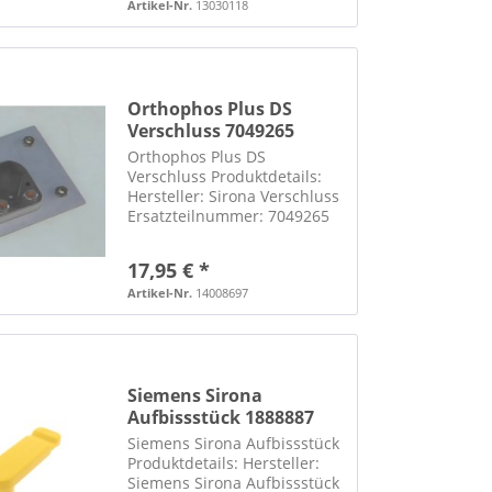
wurde aus einem
Artikel-Nr.
13030118
funktionierenden Gerät
ausgebaut...
Orthophos Plus DS
Verschluss 7049265
Orthophos Plus DS
Verschluss Produktdetails:
Hersteller: Sirona Verschluss
Ersatzteilnummer: 7049265
wurde aus einem
funktionierenden Gerät
17,95 € *
ausgebaut ***** WICHTIGER
HINWEIS ZU
Artikel-Nr.
14008697
SPEDITIONSLIEFERUNGEN:
***** Eine telefonische...
Siemens Sirona
Aufbissstück 1888887
Orthophos OPG
Siemens Sirona Aufbissstück
Produktdetails: Hersteller:
Siemens Sirona Aufbissstück