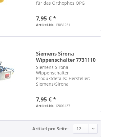
für das Orthophos OPG
Ersatzteilnummer: 1888887
für die Kinnauflage Artikel
7,95 € *
wurde von unserem
Technikerteam überprüft
Artikel-Nr.
13031251
und funktioniert
einwandfrei...
Siemens Sirona
Wippenschalter 7731110
Orthophos 3
Siemens Sirona
Wippenschalter
Produktdetails: Hersteller:
Siemens/Sirona
Wippenschalter 250V 16A
Ersatzteilnummer: 7731110
7,95 € *
wurde aus einem
funktionierenden Gerät
Artikel-Nr.
12001437
ausgebaut ***** WICHTIGER
HINWEIS ZU
SPEDITIONSLIEFERUNGEN:
Artikel pro Seite:
***** Eine...