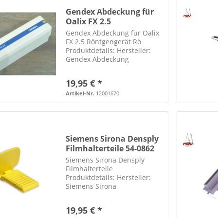
Gendex Abdeckung für
Oalix FX 2.5
Röntgengerät Rö
Gendex Abdeckung für Oalix
FX 2.5 Röntgengerät Rö
Produktdetails: Hersteller:
Gendex Abdeckung
Röntgengerät Oralix FX 2.5
wurde aus einem
19,95 € *
funktionierenden Gerät
ausgebaut ***** WICHTIGER
Artikel-Nr.
12001670
HINWEIS ZU
SPEDITIONSLIEFERUNGEN:
***** Eine...
Siemens Sirona Densply
Filmhalterteile 54-0862
Siemens Sirona Densply
Filmhalterteile
Produktdetails: Hersteller:
Siemens Sirona
Filmhalterteile
Ersatzteilnummer: 54-0862
19,95 € *
18 Stück enthalten die