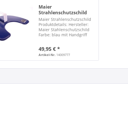
Maier
Strahlenschutzschild
Blau Röntgen
Maier Strahlenschutzschild
Produktdetails: Hersteller:
Maier Stahlenschutzschild
Farbe: blau mit Handgriff
Artikel befindet sich in einem
guten Zustand es sind
49,95 € *
kleinere Gebrauchsspuren
vorhanden zur Verwendung
Artikel-Nr.
14009777
in der Röntgendiagnostik...