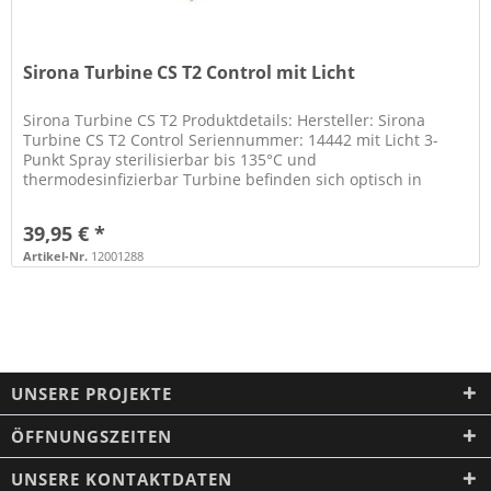
Sirona Turbine CS T2 Control mit Licht
Sirona Turbine CS T2 Produktdetails: Hersteller: Sirona
Turbine CS T2 Control Seriennummer: 14442 mit Licht 3-
Punkt Spray sterilisierbar bis 135°C und
thermodesinfizierbar Turbine befinden sich optisch in
gutem Zustand Turbine hat einen...
39,95 € *
Artikel-Nr.
12001288
UNSERE PROJEKTE
ÖFFNUNGSZEITEN
UNSERE KONTAKTDATEN