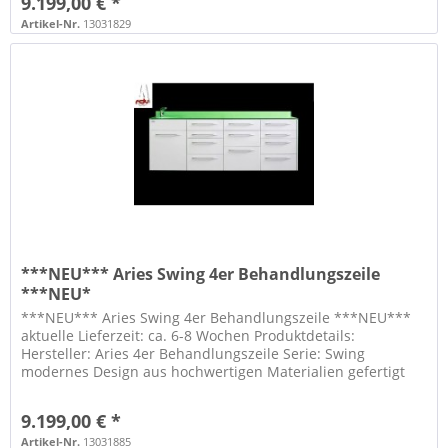
9.199,00 € *
Artikel-Nr.
13031829
***NEU*** Aries Swing 4er Behandlungszeile
***NEU*
***NEU*** Aries Swing 4er Behandlungszeile ***NEU***
aktuelle Lieferzeit: ca. 6-8 Wochen Produktdetails:
Hersteller: Aries 4er Behandlungszeile Serie: Swing
modernes Design aus hochwertigen Materialien gefertigt
sehr pflegeleicht...
9.199,00 € *
Artikel-Nr.
13031885