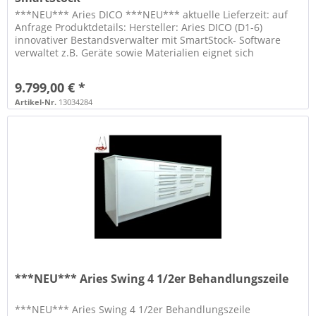
***NEU*** Aries DICO ***NEU*** aktuelle Lieferzeit: auf
Anfrage Produktdetails: Hersteller: Aries DICO (D1-6)
innovativer Bestandsverwalter mit SmartStock- Software
verwaltet z.B. Geräte sowie Materialien eignet sich
besonders für die...
9.799,00 € *
Artikel-Nr.
13034284
***NEU*** Aries Swing 4 1/2er Behandlungszeile
***NEU*** Aries Swing 4 1/2er Behandlungszeile