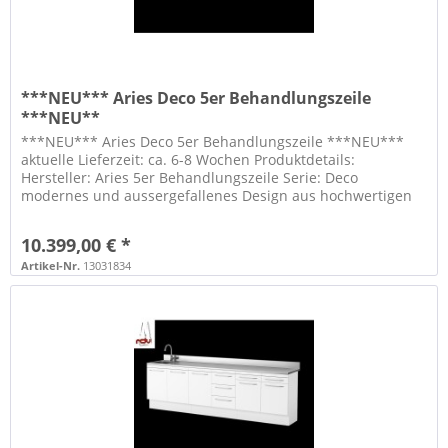
***NEU*** Aries Deco 5er Behandlungszeile
***NEU**
***NEU*** Aries Deco 5er Behandlungszeile ***NEU***
aktuelle Lieferzeit: ca. 6-8 Wochen Produktdetails:
Hersteller: Aries 5er Behandlungszeile Serie: Deco
modernes und aussergefallenes Design aus hochwertigen
Materialien gefertigt...
10.399,00 € *
Artikel-Nr.
13031834