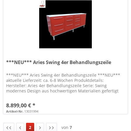
***NEU*** Aries Swing 4er Behandlungszeile
***NEU*** Aries Swing 4er Behandlungszeile ***NEU***
aktuelle Lieferzeit: ca. 6-8 Wochen Produktdetails:
Hersteller: Aries 4er Behandlungszeile Serie: Swing
modernes Design aus hochwertigen Materialien gefertigt
vielseitige Möglichkeiten...
8.899,00 € *
Artikel-Nr.
13031994
2
von
7