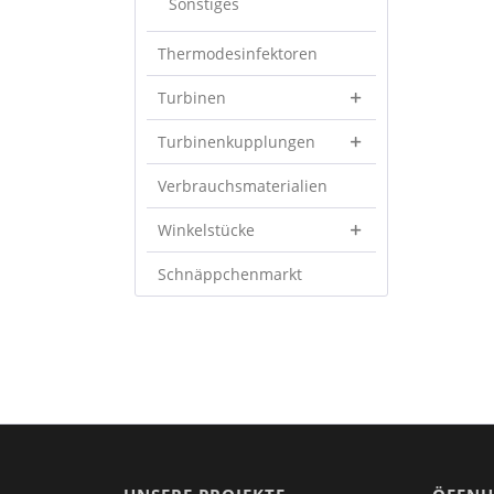
Sonstiges
Thermodesinfektoren
Turbinen
Turbinenkupplungen
Verbrauchsmaterialien
Winkelstücke
Schnäppchenmarkt