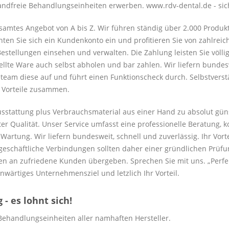
andfreie Behandlungseinheiten erwerben. www.rdv-dental.de - sic
samtes Angebot von A bis Z. Wir führen ständig über 2.000 Produk
hten Sie sich ein Kundenkonto ein und profitieren Sie von zahlreic
estellungen einsehen und verwalten. Die Zahlung leisten Sie völli
tellte Ware auch selbst abholen und bar zahlen. Wir liefern bunde
eam diese auf und führt einen Funktionscheck durch. Selbstverstän
e Vorteile zusammen.
ausstattung plus Verbrauchsmaterial aus einer Hand zu absolut gün
er Qualität. Unser Service umfasst eine professionelle Beratung, 
rtung. Wir liefern bundesweit, schnell und zuverlässig. Ihr Vorteil
eschäftliche Verbindungen sollten daher einer gründlichen Prüfun
n an zufriedene Kunden übergeben. Sprechen Sie mit uns. „Perfekt
nwärtiges Unternehmensziel und letzlich Ihr Vorteil.
- es lohnt sich!
Behandlungseinheiten aller namhaften Hersteller.