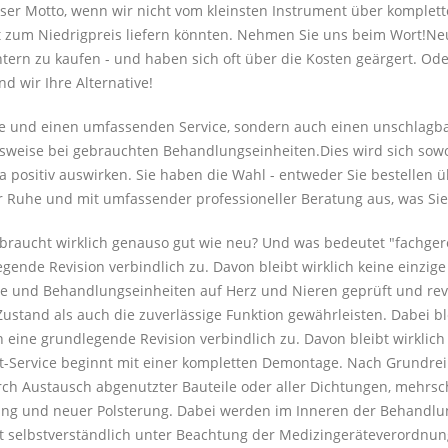
nser Motto, wenn wir nicht vom kleinsten Instrument über komplett
ät zum Niedrigpreis liefern könnten. Nehmen Sie uns beim Wort!Neu
chtern zu kaufen - und haben sich oft über die Kosten geärgert. Od
 wir Ihre Alternative!
are und einen umfassenden Service, sondern auch einen unschlagba
sweise bei gebrauchten Behandlungseinheiten.Dies wird sich sowohl
a positiv auswirken. Sie haben die Wahl - entweder Sie bestellen
r Ruhe und mit umfassender professioneller Beratung aus, was Sie
 gebraucht wirklich genauso gut wie neu? Und was bedeutet "fachge
egende Revision verbindlich zu. Davon bleibt wirklich keine einzi
e und Behandlungseinheiten auf Herz und Nieren geprüft und revi
ustand als auch die zuverlässige Funktion gewährleisten. Dabei bl
n eine grundlegende Revision verbindlich zu. Davon bleibt wirklic
it-Service beginnt mit einer kompletten Demontage. Nach Grundrei
durch Austausch abgenutzter Bauteile oder aller Dichtungen, mehrsc
lung und neuer Polsterung. Dabei werden im Inneren der Behandlu
t selbstverständlich unter Beachtung der Medizingeräteverordnung