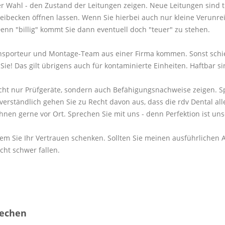
rer Wahl - den Zustand der Leitungen zeigen. Neue Leitungen sind 
becken öffnen lassen. Wenn Sie hierbei auch nur kleine Verunreini
n "billig" kommt Sie dann eventuell doch "teuer" zu stehen.
ransporteur und Montage-Team aus einer Firma kommen. Sonst schie
e! Das gilt übrigens auch für kontaminierte Einheiten. Haftbar sin
nicht nur Prüfgeräte, sondern auch Befähigungsnachweise zeigen. Sp
rständlich gehen Sie zu Recht davon aus, dass die rdv Dental alle
Ihnen gerne vor Ort. Sprechen Sie mit uns - denn Perfektion ist un
, wem Sie Ihr Vertrauen schenken. Sollten Sie meinen ausführliche
cht schwer fallen.
rechen