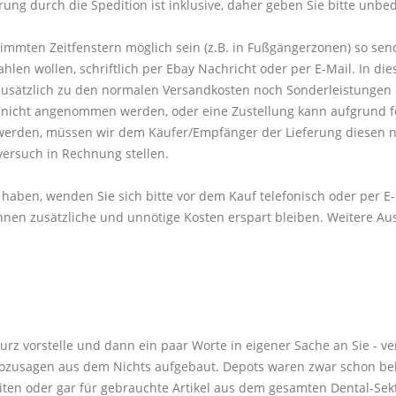
ung durch die Spedition ist inklusive, daher geben Sie bitte unbe
timmten Zeitfenstern möglich sein (z.B. in Fußgängerzonen) so sen
 wollen, schriftlich per Ebay Nachricht oder per E-Mail. In diese
sätzlich zu den normalen Versandkosten noch Sonderleistungen 
ng nicht angenommen werden, oder eine Zustellung kann aufgrund 
werden, müssen wir dem Käufer/Empfänger der Lieferung diesen n
versuch in Rechnung stellen.
 haben, wenden Sie sich bitte vor dem Kauf telefonisch oder per E
nen zusätzliche und unnötige Kosten erspart bleiben. Weitere Au
kurz vorstelle und dann ein paar Worte in eigener Sache an Sie - v
ozusagen aus dem Nichts aufgebaut. Depots waren zwar schon bek
ten oder gar für gebrauchte Artikel aus dem gesamten Dental-Sekt