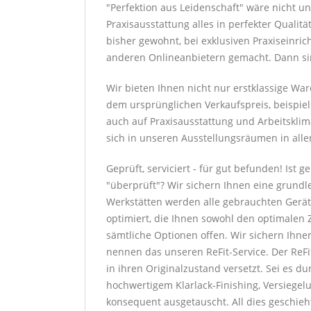
"Perfektion aus Leidenschaft" wäre nicht u
Praxisausstattung alles in perfekter Qualit
bisher gewohnt, bei exklusiven Praxiseinri
anderen Onlineanbietern gemacht. Dann sind
Wir bieten Ihnen nicht nur erstklassige W
dem ursprünglichen Verkaufspreis, beispiel
auch auf Praxisausstattung und Arbeitsklim
sich in unseren Ausstellungsräumen in alle
Geprüft, serviciert - für gut befunden! Ist
"überprüft"? Wir sichern Ihnen eine grundl
Werkstätten werden alle gebrauchten Gerät
optimiert, die Ihnen sowohl den optimalen Z
sämtliche Optionen offen. Wir sichern Ihne
nennen das unseren ReFit-Service. Der ReF
in ihren Originalzustand versetzt. Sei es 
hochwertigem Klarlack-Finishing, Versiege
konsequent ausgetauscht. All dies geschieh