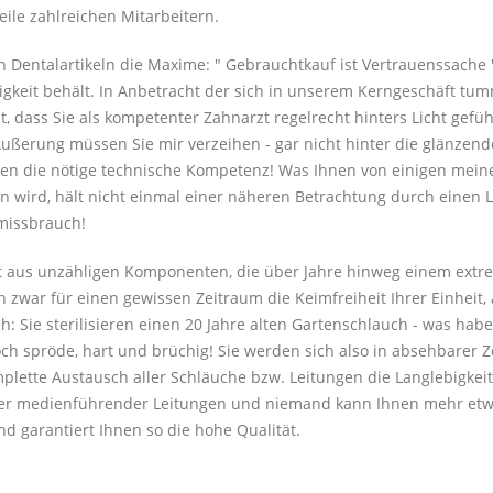
eile zahlreichen Mitarbeitern.
n Dentalartikeln die Maxime: " Gebrauchtkauf ist Vertrauenssache 
tigkeit behält. In Anbetracht der sich in unserem Kerngeschäft tu
cht, dass Sie als kompetenter Zahnarzt regelrecht hinters Licht ge
Äußerung müssen Sie mir verzeihen - gar nicht hinter die glänzen
nen die nötige technische Kompetenz! Was Ihnen von einigen meine
n wird, hält nicht einmal einer näheren Betrachtung durch einen 
missbrauch!
 aus unzähligen Komponenten, die über Jahre hinweg einem extre
n zwar für einen gewissen Zeitraum die Keimfreiheit Ihrer Einheit, 
ch: Sie sterilisieren einen 20 Jahre alten Gartenschlauch - was hab
och spröde, hart und brüchig! Sie werden sich also in absehbarer
plette Austausch aller Schläuche bzw. Leitungen die Langlebigke
ller medienführender Leitungen und niemand kann Ihnen mehr etw
d garantiert Ihnen so die hohe Qualität.